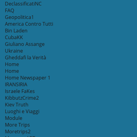
DeclassificatiNC
FAQ
Geopolitica1
America Contro Tutti
Bin Laden
CubaKK
Giuliano Assange
Ukraine
Gheddafi la Verità
Home
Home
Home Newspaper 1
IRANSIRIA
Israele FaKes
KibbutzCrime2
Kiev Truth
Luoghi e Viaggi
Module
More Trips
Moretrips2