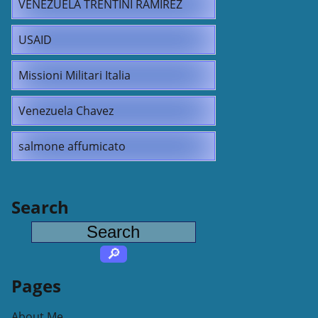
VENEZUELA TRENTINI RAMIREZ
USAID
Missioni Militari Italia
Venezuela Chavez
salmone affumicato
Search
Pages
About Me