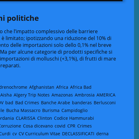
i politiche
o che l’impatto complessivo delle barriere
i è limitato; ipotizzando una riduzione del 10% di
to delle importazioni solo dello 0,1% nel breve
Ma per alcune categorie di prodotti specifiche si
e importazioni di molluschi (+3,1%), di frutti di mare
preparati.
drenochrome
Afghanistan
Africa
Africa Bad
Aisha
Algery Trip Notes
Amazonas
Ambrosia
AMERICA
OV
bad
Bad Crimes
Banche Arabe
banderas
Berlusconi
ile
Bucha Massacro
Burisma
Campidoglio
ordania
CLARISSA
Clinton
Codice Hammurabi
Corruzione
Cosa dicevano
covid
CPR
Crimes
Curdi
cv
CV Curriculum Vitae
DECLASSIFICATI
derna