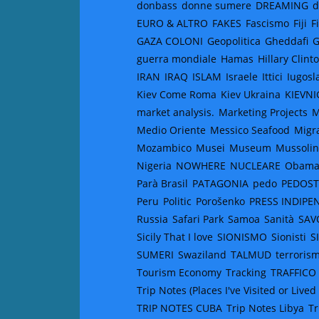
donbass
donne sumere
DREAMING
d
EURO & ALTRO
FAKES
Fascismo
Fiji
F
GAZA COLONI
Geopolitica
Gheddafi
G
guerra mondiale
Hamas
Hillary Clint
IRAN
IRAQ
ISLAM
Israele
Ittici
Iugosl
Kiev Come Roma
Kiev Ukraina
KIEVNI
market analysis.
Marketing Projects
M
Medio Oriente
Messico Seafood
Migr
Mozambico
Musei
Museum
Mussolin
Nigeria
NOWHERE
NUCLEARE
Obam
Parà Brasil
PATAGONIA
pedo
PEDOS
Peru
Politic
Porošenko
PRESS INDIPE
Russia
Safari Park
Samoa
Sanità
SAV
Sicily That I love
SIONISMO
Sionisti
S
SUMERI
Swaziland
TALMUD
terroris
Tourism Economy
Tracking
TRAFFICO
Trip Notes (Places I've Visited or Lived 
TRIP NOTES CUBA
Trip Notes Libya
Tr