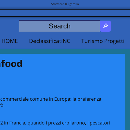
Salvatore Bulgarella
HOME
DeclassificatiNC
Turismo Progetti
afood
ca commerciale comune in Europa: la preferenza
tà
2 in Francia, quando i prezzi crollarono, i pescatori