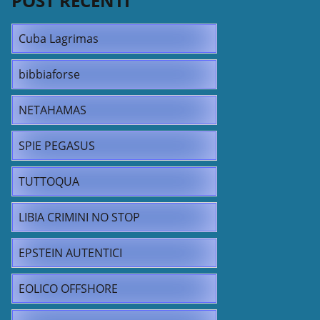
POST RECENTI
Cuba Lagrimas
bibbiaforse
NETAHAMAS
SPIE PEGASUS
TUTTOQUA
LIBIA CRIMINI NO STOP
EPSTEIN AUTENTICI
EOLICO OFFSHORE