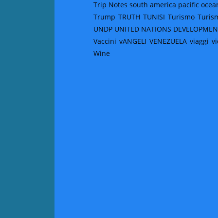
Trip Notes south america pacific ocea
Trump
TRUTH
TUNISI
Turismo
Turis
UNDP UNITED NATIONS DEVELOPME
Vaccini
vANGELI
VENEZUELA
viaggi
v
Wine
New York Muse
November 3, 2025
/
Attraverso i LInk di cui sotto 
Fotografiska, Metropolita
Trip Notes 
November 1, 2025
/
No Comments
/*! elementor – v3.19.0 – 05-02-2024 */ .e
image a{display:inline-block}.elementor-
widget-image img{vertical-align:middle;d
M