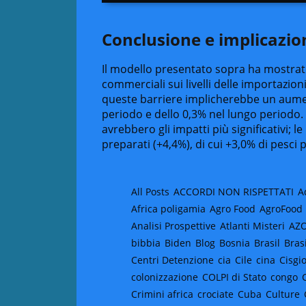
Conclusione e implicazion
Il modello presentato sopra ha mostrat
commerciali sui livelli delle importazion
queste barriere implicherebbe un aumen
periodo e dello 0,3% nel lungo periodo. 
avrebbero gli impatti più significativi; l
preparati (+4,4%), di cui +3,0% di pesci 
All Posts
ACCORDI NON RISPETTATI
A
Africa poligamia
Agro Food
AgroFood
Analisi Prospettive
Atlanti Misteri
AZ
bibbia
Biden
Blog
Bosnia
Brasil
Bras
Centri Detenzione
cia
Cile
cina
Cisgi
colonizzazione
COLPI di Stato
congo
Crimini africa
crociate
Cuba
Culture