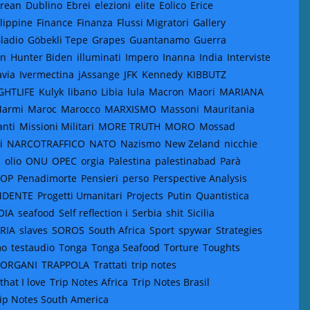
rean
Dublino
Ebrei
elezioni
elite
Eolico
Erice
ilippine
Finance
Finanza
Flussi Migratori
Gallery
ladio
Göbekli Tepe
Grapes
Guantanamo
Guerra
on
Hunter Biden
illuminati
Impero
Inanna
India
Interviste
avia
Ivermectina
jAssange
JFK
Kennedy
KIBBUTZ
GHTLIFE
Kulyk
libano
Libia
lula
Macron
Maori
MARIANA
armi
Maroc
Marocco
MARXISMO
Massoni
Mauritania
anti
Missioni Militari
MORE TRUTH
MORO
Mossad
i
NARCOTRAFFICO
NATO
Nazismo
New Zeland
nicchie
a
olio
ONU
OPEC
orgia
Palestina
palestinabad
Parà
TOP
Penadimorte
Pensieri
perso
Perspective Analysis
NDENTE
Progetti Umanitari
Projects
Putin
Quantistica
OIA
seafood
Self reflection i
Serbia
shit
Sicilia
IRIA
slaves
SOROS
South Africa
Sport
spywar
Strategies
mo
testaudio
Tonga
Tonga Seafood
Torture
Toughts
 ORGANI
TRAPPOLA
Trattati
trip notes
that I love
Trip Notes Africa
Trip Notes Brasil
ip Notes South America