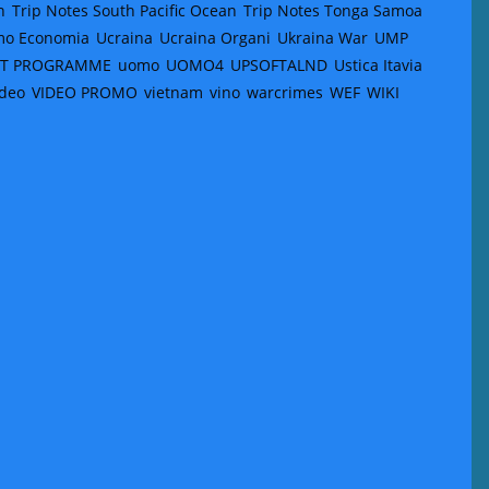
n
Trip Notes South Pacific Ocean
Trip Notes Tonga Samoa
mo Economia
Ucraina
Ucraina Organi
Ukraina War
UMP
NT PROGRAMME
uomo
UOMO4
UPSOFTALND
Ustica Itavia
ideo
VIDEO PROMO
vietnam
vino
warcrimes
WEF
WIKI
i 2022 Ottobre Novembre
Visitiamo I Musei: Di Moma, GuggenheimMuseum,
n Museum, New York con i Video girati...
Read More
(Inside Mozambique1)
lementor-widget-image{text-align:center}.elementor-widget-
widget-image a img[src$=”.svg”]{width:48px}.elementor-
isplay:inline-block} Il Mozambico è un Paese dell’Africa
eridionale, la...