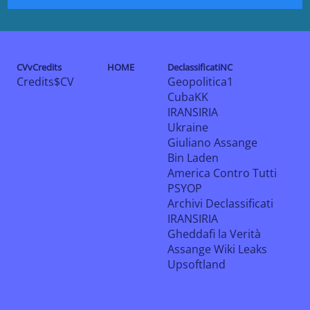
CVvCredits
HOME
DeclassificatiNC
Credits$CV
Geopolitica1
CubaKK
IRANSIRIA
Ukraine
Giuliano Assange
Bin Laden
America Contro Tutti
PSYOP
Archivi Declassificati
IRANSIRIA
Gheddafi la Verità
Assange Wiki Leaks
Upsoftland