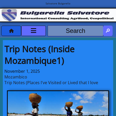
Salvatore Bulgarella
CVvCredits
Trip Notes (Inside
HOME
Mozambique1)
DeclassificatiNC
November 1, 2025
Mozambico
Turismo Progetti
Trip Notes (Places I've Visited or Lived that I love
Projects Missions