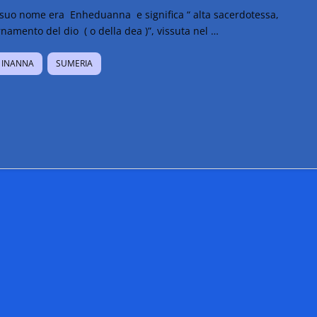
l suo nome era Enheduanna e significa “ alta sacerdotessa,
namento del dio ( o della dea )”, vissuta nel …
INANNA
SUMERIA