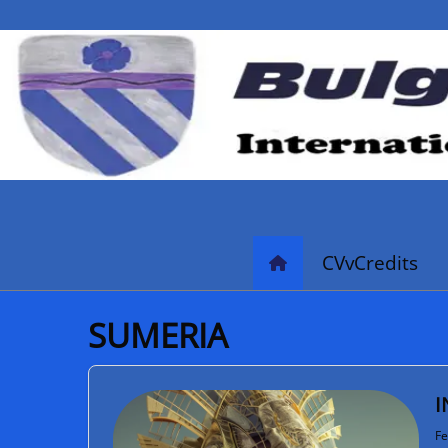
CVvCredits
SUMERIA
I
Fe