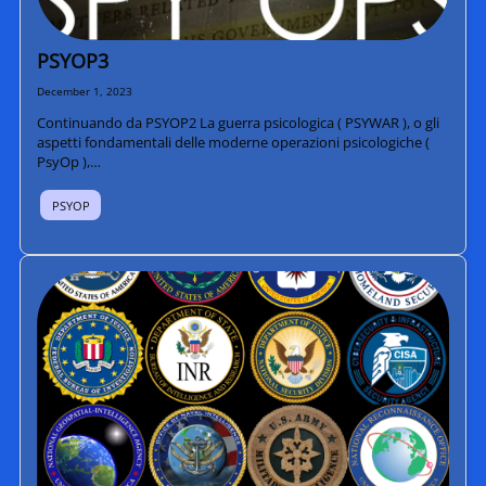
PSYOP3
December 1, 2023
Continuando da PSYOP2 La guerra psicologica ( PSYWAR ), o gli
aspetti fondamentali delle moderne operazioni psicologiche (
PsyOp ),…
PSYOP