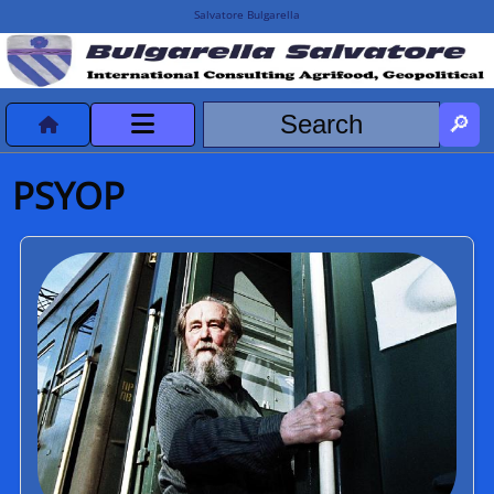
Salvatore Bulgarella
CVvCredits
PSYOP
HOME
DeclassificatiNC
Turismo Progetti
Projects Missions