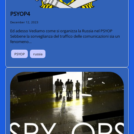
PSYOP4
December 12, 2023
Ed adesso Vediamo come si organizza la Russia nel PSYOP
Sebbene la sorveglianza del traffico delle comunicazioni sia un
fenomeno…
PSYOP
russia