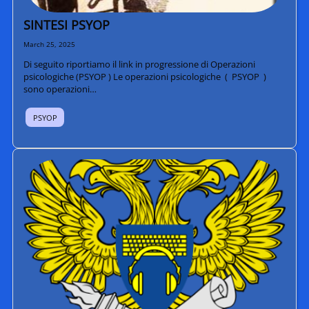
SINTESI PSYOP
March 25, 2025
Di seguito riportiamo il link in progressione di Operazioni
psicologiche (PSYOP ) Le operazioni psicologiche ( PSYOP )
sono operazioni…
PSYOP