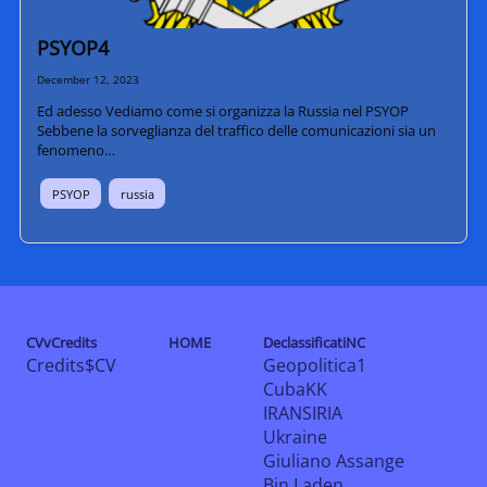
PSYOP4
December 12, 2023
Ed adesso Vediamo come si organizza la Russia nel PSYOP
Sebbene la sorveglianza del traffico delle comunicazioni sia un
fenomeno…
PSYOP
russia
CVvCredits
HOME
DeclassificatiNC
Credits$CV
Geopolitica1
CubaKK
IRANSIRIA
Ukraine
Giuliano Assange
Bin Laden