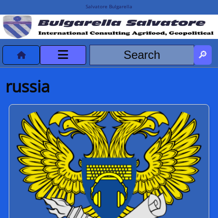
Salvatore Bulgarella
CVvCredits
russia
HOME
DeclassificatiNC
Turismo Progetti
Projects Missions