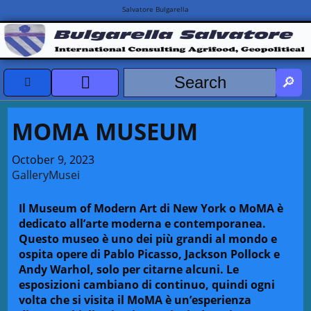
Salvatore Bulgarella
CVvCredits
MOMA MUSEUM
HOME
October 9, 2023
Gallery
Musei
DeclassificatiNC
Il Museum of Modern Art di New York o MoMA è
Turismo Progetti
dedicato all’arte moderna e contemporanea.
Questo museo è uno dei più grandi al mondo e
Projects Missions
ospita opere di Pablo Picasso, Jackson Pollock e
Andy Warhol, solo per citarne alcuni. Le
esposizioni cambiano di continuo, quindi ogni
volta che si visita il MoMA è un’esperienza