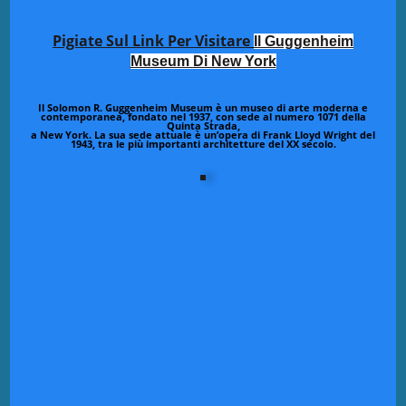
Pigiate Sul Link Per Visitare
Il Guggenheim
Museum Di New York
Il Solomon R. Guggenheim Museum è un museo di arte moderna e
contemporanea, fondato nel 1937, con sede al numero 1071 della
Quinta Strada,
a New York. La sua sede attuale è un’opera di Frank Lloyd Wright del
1943, tra le più importanti architetture del XX secolo.