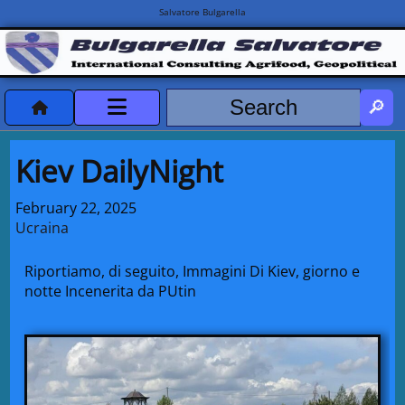
Salvatore Bulgarella
CVvCredits
Kiev DailyNight
HOME
February 22, 2025
Ucraina
DeclassificatiNC
Riportiamo, di seguito, Immagini Di Kiev, giorno e
Turismo Progetti
notte Incenerita da PUtin
Projects Missions