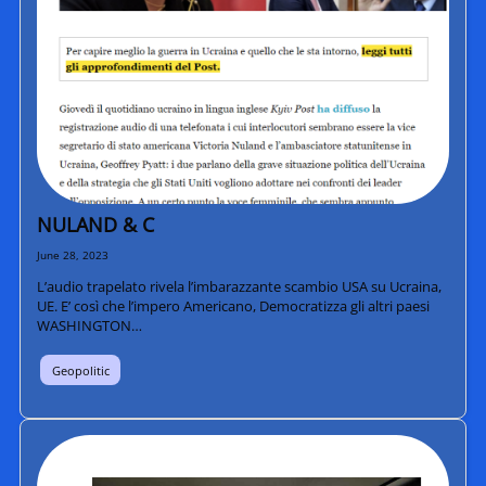
NULAND & C
June 28, 2023
L’audio trapelato rivela l’imbarazzante scambio USA su Ucraina,
UE. E’ così che l’impero Americano, Democratizza gli altri paesi
WASHINGTON…
Geopolitic