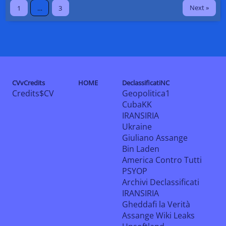
Next »
1
…
3
CVvCredits
HOME
DeclassificatiNC
Credits$CV
Geopolitica1
CubaKK
IRANSIRIA
Ukraine
Giuliano Assange
Bin Laden
America Contro Tutti
PSYOP
Archivi Declassificati
IRANSIRIA
Gheddafi la Verità
Assange Wiki Leaks