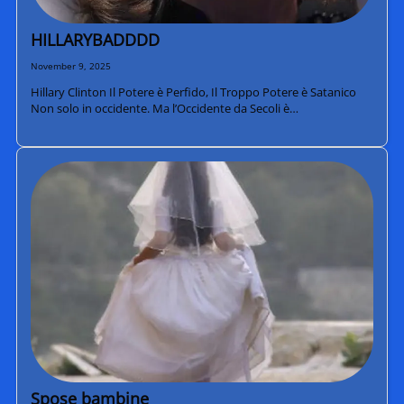
HILLARYBADDDD
November 9, 2025
Hillary Clinton Il Potere è Perfido, Il Troppo Potere è Satanico
Non solo in occidente. Ma l’Occidente da Secoli è…
Spose bambine