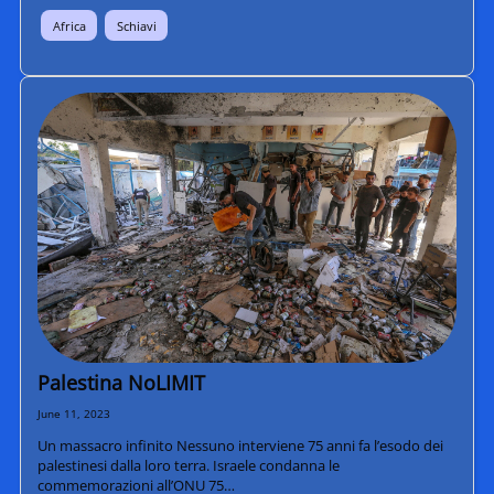
Africa
Schiavi
Palestina NoLIMIT
June 11, 2023
Un massacro infinito Nessuno interviene 75 anni fa l’esodo dei
palestinesi dalla loro terra. Israele condanna le
commemorazioni all’ONU 75…