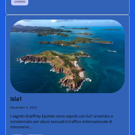
crimini
Isla1
December 3, 2023
I segreti di Jeffrey Epstein sono sepolti con lui? arrestato e
condannato per abusi sessuali e traffico internazionale di
minorenni….