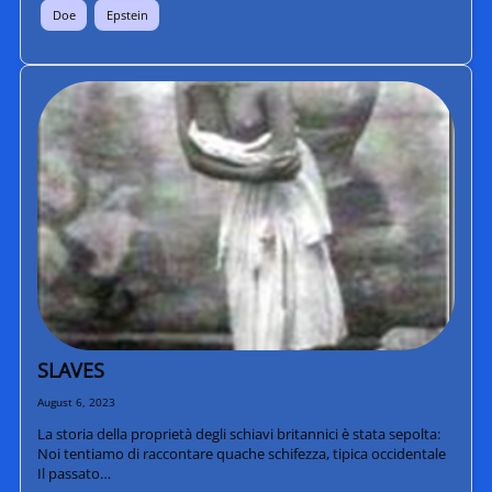
Doe
Epstein
SLAVES
August 6, 2023
La storia della proprietà degli schiavi britannici è stata sepolta:
Noi tentiamo di raccontare quache schifezza, tipica occidentale
Il passato…