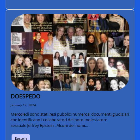
DOESPEDO
January 17, 2024
Mercoledì sono stati resi pubblici numerosi documenti giudiziari
che identificano i collaboratori del noto molestatore
sessuale Jeffrey Epstein . Alcuni dei nomi…
Epstein