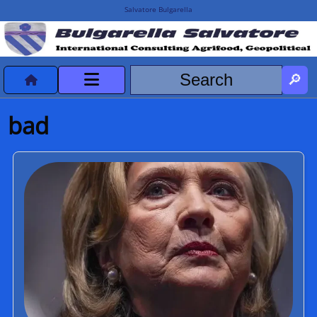
Salvatore Bulgarella
CVvCredits
bad
HOME
DeclassificatiNC
Turismo Progetti
Projects Missions