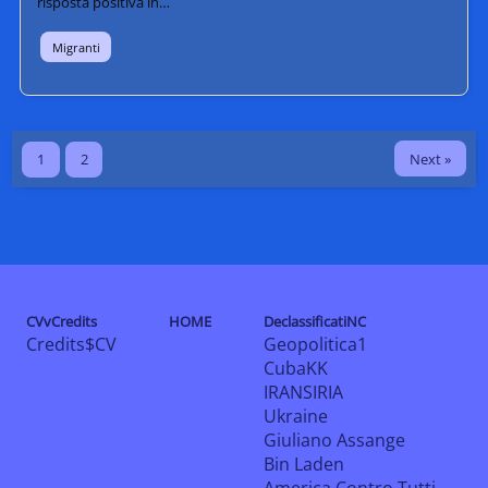
risposta positiva in…
Migranti
Next »
1
2
CVvCredits
HOME
DeclassificatiNC
Credits$CV
Geopolitica1
CubaKK
IRANSIRIA
Ukraine
Giuliano Assange
Bin Laden
America Contro Tutti