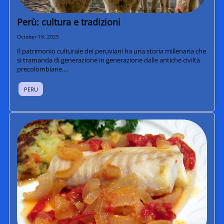
Perù: cultura e tradizioni
October 18, 2025
Il patrimonio culturale dei peruviani ha una storia millenaria che
si tramanda di generazione in generazione dalle antiche civiltà
precolombiane….
PERU