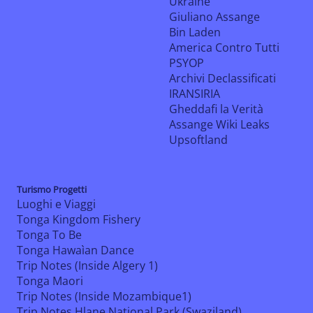
Ukraine
Giuliano Assange
Bin Laden
America Contro Tutti
PSYOP
Archivi Declassificati
IRANSIRIA
Gheddafi la Verità
Assange Wiki Leaks
Upsoftland
Turismo Progetti
Luoghi e Viaggi
Tonga Kingdom Fishery
Tonga To Be
Tonga Hawaìan Dance
Trip Notes (Inside Algery 1)
Tonga Maori
Trip Notes (Inside Mozambique1)
Trip Notes Hlane National Park (Swaziland)