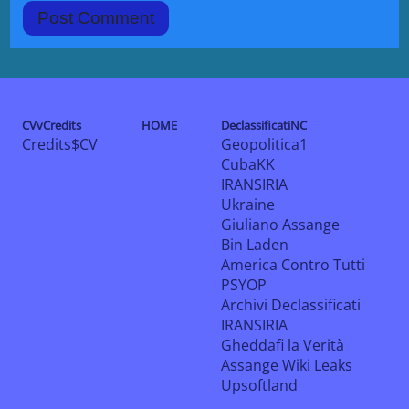
CVvCredits
HOME
DeclassificatiNC
Credits$CV
Geopolitica1
CubaKK
IRANSIRIA
Ukraine
Giuliano Assange
Bin Laden
America Contro Tutti
PSYOP
Archivi Declassificati
IRANSIRIA
Gheddafi la Verità
Assange Wiki Leaks
Upsoftland