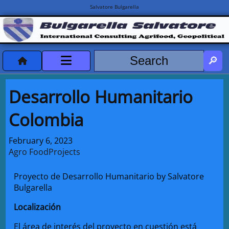
Salvatore Bulgarella
CVvCredits
Desarrollo Humanitario
HOME
Colombia
DeclassificatiNC
February 6, 2023
Agro Food
Projects
Turismo Progetti
Proyecto de Desarrollo Humanitario by Salvatore
Projects Missions
Bulgarella
Localización
El área de interés del proyecto en cuestión está