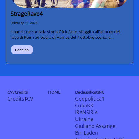
StrageRave4
February 25, 2024
Haaretz racconta la storia Ofek Atun, sfuggito all’attacco del
rave di Re’im ad opera di Hamas del 7 ottobre scorso e…
Hannibal
CVvCredits
HOME
DeclassificatiNC
Credits$CV
Geopolitica1
CubaKK
IRANSIRIA
Ukraine
Giuliano Assange
Bin Laden