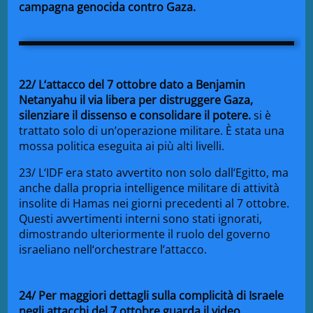
campagna genocida contro
Gaza.
22
/ L
‘attacco del
7 ottobre
dato a
Benjamin
Netanyahu il via
libera per
distruggere
Gaza,
silenziare
il dissenso
e consolid
are il potere.
si è
trattato solo di
un’operazione militare
. È
stata
una
m
ossa politica eseg
uita ai
più
alti livelli.
23
/ L
‘IDF
era
stato avvert
ito non solo dall
‘Egit
to, ma
anche
dalla propria intelligence
militare di
attività
ins
olite
di Hamas nei
giorni precedenti al
7 ottobre.
Questi
avvert
imenti interni
sono stati
ignor
ati,
dimostr
ando ulteriormente il ruolo
del governo
israel
iano nell
‘orche
strare
l’att
acco.
24/ Per maggiori dettagli sulla complicità di Israele
negli attacchi del 7 ottobre guarda il video