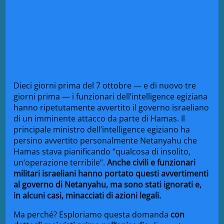
Die
ci
giorni prima
del 7 ottobre —
e di
nuovo tre
giorni prima — i
funzionari dell’intelligence
eg
iziana
hanno
ripet
utamente avvert
ito il
governo israeliano
di un im
minente attacco da
parte di
Hamas. Il
principale ministro
dell’intelligence eg
iziano ha
persino
avvert
ito personalmente
Netanyahu che
Hamas stava pian
ificando “qual
cosa di
insol
ito,
un
‘operazione terribile”.
Anche
civili e funzion
ari
militari
israeliani hanno
portato questi avvert
imenti
al governo
di
Netanyahu, ma sono
stati ignor
ati e,
in alcuni casi, minacci
ati di
azioni legali.
Ma
perché?
Es
ploriamo questa domanda
con