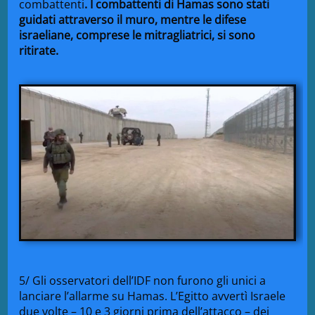
combattenti
. I combattenti di Hamas sono stati
guidati attraverso il muro, mentre le difese
israeliane, comprese le mitragliatrici, si sono
ritirate.
5/ Gli osservatori dell’IDF non furono gli unici a
lanciare l’allarme su Hamas. L’Egitto avvertì Israele
due volte – 10 e 3 giorni prima dell’attacco – dei