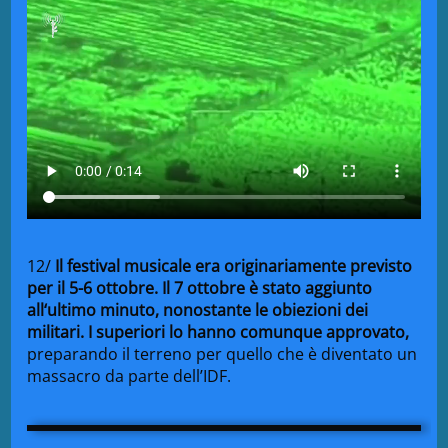
12
/
Il festival musicale
era origin
ariamente previsto
per il
5-6 ottobre. Il
7 ottobre è
stato aggiunto
all
‘ultimo minuto, nonostante
le obiezioni dei
militari
. I
superiori lo
hanno comunque approvato
,
preparando il terreno
per quello
che è diventato
un
massacro
da parte
dell’IDF.