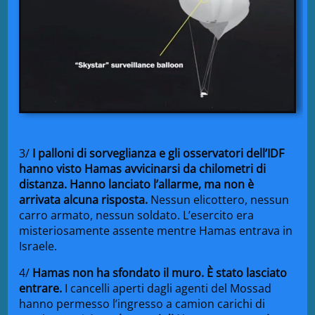
3/
I palloni di sorveglianza e gli osservatori dell’IDF
hanno visto Hamas avvicinarsi da chilometri di
distanza. Hanno lanciato l’allarme, ma non è
arrivata alcuna risposta.
Nessun elicottero, nessun
carro armato, nessun soldato. L’esercito era
misteriosamente assente mentre Hamas entrava in
Israele.
4/
Hamas non ha sfondato il muro. È stato lasciato
entrare.
I cancelli aperti dagli agenti del Mossad
hanno permesso l’ingresso a camion carichi di