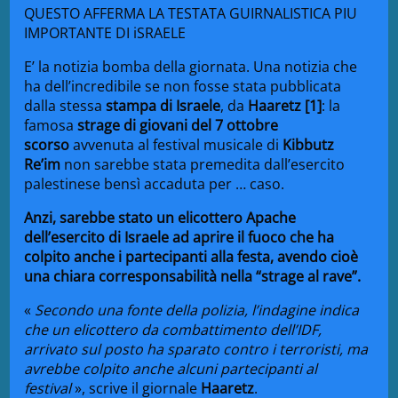
QUESTO AFFERMA LA TESTATA GUIRNALISTICA PIU
IMPORTANTE DI iSRAELE
E’ la notizia bomba della giornata. Una notizia che
ha dell’incredibile se non fosse stata pubblicata
dalla stessa
stampa di Israele
, da
Haaretz [1]
: la
famosa
strage di giovani del 7 ottobre
scorso
avvenuta al festival musicale di
Kibbutz
Re’im
non sarebbe stata premedita dall’esercito
palestinese bensì accaduta per … caso.
Anzi, sarebbe stato un elicottero Apache
dell’esercito di Israele ad aprire il fuoco che ha
colpito anche i partecipanti alla festa, avendo cioè
una chiara corresponsabilità nella “strage al rave”.
«
Secondo una fonte della polizia, l’indagine indica
che un elicottero da combattimento dell’IDF,
arrivato sul posto ha sparato contro i terroristi, ma
avrebbe colpito anche alcuni partecipanti al
festival
», scrive il giornale
Haaretz
.