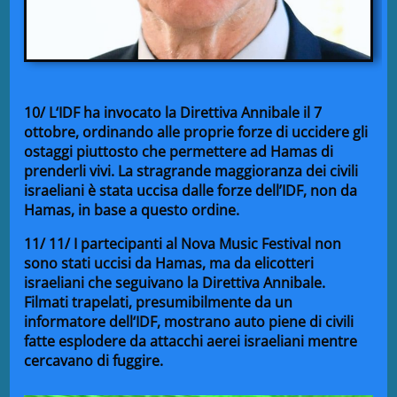
10
/ L
‘IDF
ha invoc
ato la Dire
ttiva Ann
ibale
il
7
ottobre,
ordinando alle
proprie
forze di ucc
idere gli
ostaggi piuttosto
che permettere
ad
Hamas di
prender
li vivi
. La str
agrande
maggioranza dei
civili
israeliani è
stata uccisa dalle
forze dell’
IDF, non
da
Hamas, in
base
a
questo ordine.
11/
11
/ I
partecipanti
al
Nova
Music Festival non
sono stati
ucc
isi da
Hamas, ma
da elic
otteri
israeliani che
seguivano
la Dire
ttiva Ann
ibale
.
Film
ati
trap
el
ati, presum
ibilmente da un
informatore dell
‘ID
F, mostrano
auto
pi
ene di civili
fatte
espl
odere da attacchi
a
erei israeliani mentre
cerc
avano di fuggire.