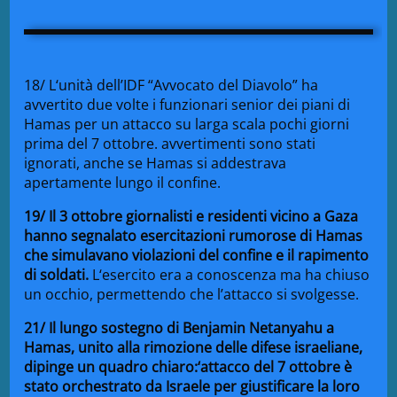
18
/ L
‘un
ità dell’
IDF
“Av
vocato del Di
avolo
” ha
avvertito due
volte i funzion
ari senior dei
piani di
Hamas
per un
attacco su
larga scala
pochi
giorni
prima
del
7 ottobre.
avvert
imenti sono stati
ignor
ati, anche se
Hamas
si
add
estrava
apert
amente lungo
il confine.
19
/ Il
3 ottobre
giornalisti e residenti
vicino a Gaza
hanno segnal
ato eserc
itazioni rumor
ose
di Hamas
che
simulavano viol
azioni del
confine e il
rapimento
di
soldati.
L
‘esercito
era
a
conoscenza ma
ha chiuso
un
occhio, permet
tendo che
l’att
acco si
svol
gesse
.
21
/ Il
lungo
sostegno di
Benjamin Netanyahu a
Hamas
, un
ito alla
rim
ozione delle dif
ese israeliane
,
dip
inge un
quadro chiaro:
‘attacco del
7 ottobre è
stato orchestr
ato da Israele
per giust
ificare la loro