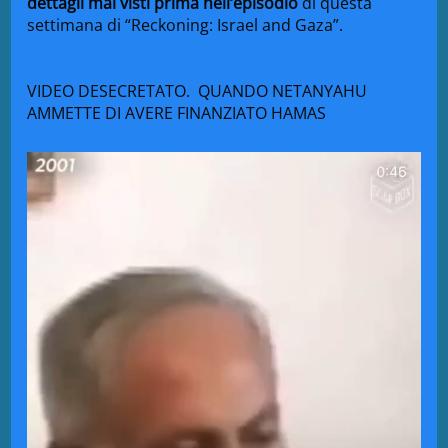
dettagli mai
visti
prima
nell
‘episodio
di
questa
settimana di “
Reckoning: Israel
and
Gaza”.
VIDEO DESECRETATO. QUANDO NETANYAHU
AMMETTE DI AVERE FINANZIATO HAMAS