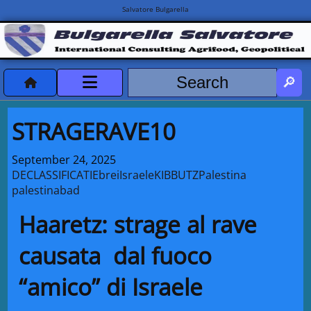
Salvatore Bulgarella
CVvCredits
STRAGERAVE10
HOME
September 24, 2025
DECLASSIFICATI
Ebrei
Israele
KIBBUTZ
Palestina
DeclassificatiNC
palestinabad
Turismo Progetti
Haaretz: strage al rave
Projects Missions
causata dal fuoco
“amico” di Israele