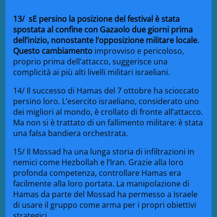
13
/
s
E
persino la
posizione del festival
è stata
spostata
al
confine con Gaza
olo
due giorni prima
dell’inizio
, nonostante
l
‘opposizione militare
locale.
Questo
cambiamento
improv
viso
e pericol
oso,
proprio
prima
dell’att
acco, sugger
isce una
complic
ità ai
più
alti livelli militari
israel
iani.
14/ Il successo di Hamas del 7 ottobre ha scioccato
persino loro. L’esercito israeliano, considerato uno
dei migliori al mondo, è crollato di fronte all’attacco.
Ma non si è trattato di un fallimento militare: è stata
una falsa bandiera orchestrata.
15/ Il Mossad ha una lunga storia di infiltrazioni in
nemici come Hezbollah e l’Iran. Grazie alla loro
profonda competenza, controllare Hamas era
facilmente alla loro portata. La manipolazione di
Hamas da parte del Mossad ha permesso a Israele
di usare il gruppo come arma per i propri obiettivi
strategici.