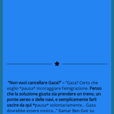
“
Non
vuoi cancellare
Gaza
?” –
“
Gaza? Certo
che
voglio *pa
usa* incor
aggiare l
’emigrazione.
P
enso
che la
soluzione
giusta sia prendere
un treno
, un
ponte
aereo o delle
navi, e semplicemente
farli
uscire da qui
*
pa
usa* volont
ariamente… Gaza
dovrebbe essere nostra
…”
Itamar Ben G
vir su