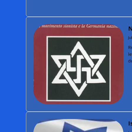
N
Ju
R
le
de
I