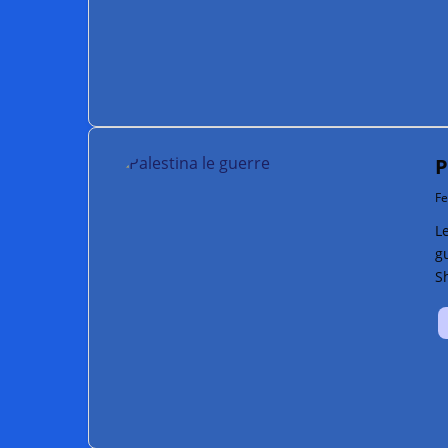
P
Fe
Le
gue