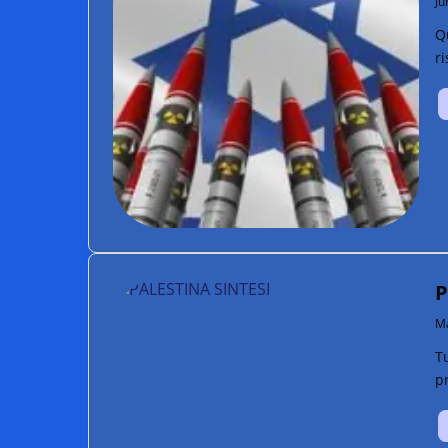
Ju
Q
ri
P
Ma
Tu
p