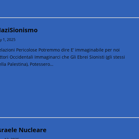
aziSionismo
ly 1, 2025
elazioni Pericolose Potremmo dire E’ immaginabile per noi
ttori Occidentali Immaginarci che Gli Ebrei Sionisti (gli stessi
lla Palestina), Potessero…
sraele Nucleare