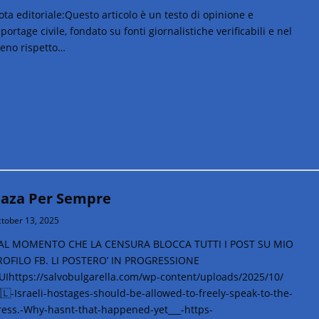
ta editoriale:Questo articolo è un testo di opinione e
portage civile, fondato su fonti giornalistiche verificabili e nel
ieno rispetto…
aza Per Sempre
tober 13, 2025
AL MOMENTO CHE LA CENSURA BLOCCA TUTTI I POST SU MIO
ROFILO FB. LI POSTERO’ IN PROGRESSIONE
UIhttps://salvobulgarella.com/wp-content/uploads/2025/10/
🇱-Israeli-hostages-should-be-allowed-to-freely-speak-to-the-
ress.-Why-hasnt-that-happened-yet___-https-