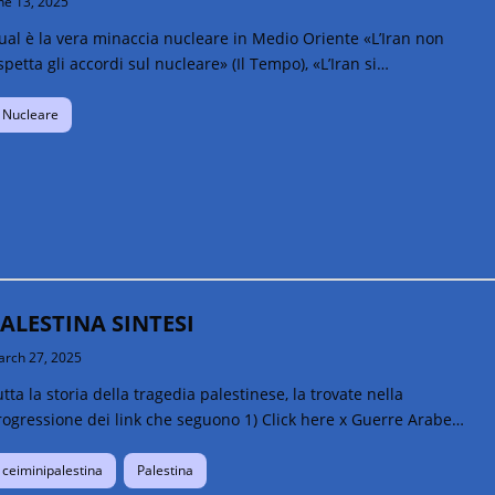
ne 13, 2025
ual è la vera minaccia nucleare in Medio Oriente «L’Iran non
spetta gli accordi sul nucleare» (Il Tempo), «L’Iran si…
Nucleare
ALESTINA SINTESI
rch 27, 2025
tta la storia della tragedia palestinese, la trovate nella
rogressione dei link che seguono 1) Click here x Guerre Arabe…
ceiminipalestina
Palestina