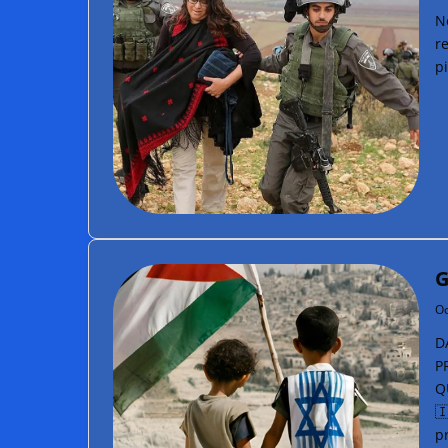
No
re
p
G
Oc
D
P
Q

p