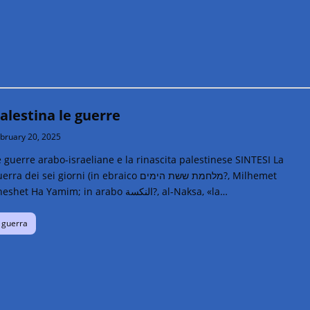
alestina le guerre
bruary 20, 2025
 guerre arabo-israeliane e la rinascita palestinese SINTESI La
rra dei sei giorni (in ebraico מלחמת ששת הימים‎?, Milhemet
Sheshet Ha Yamim; in arabo النكسة‎?, al-Naksa, «la…
guerra