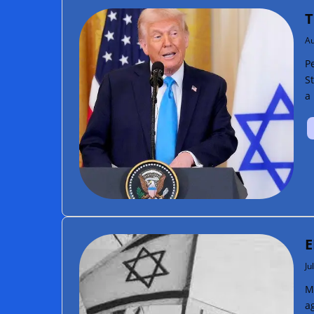
T
Au
Pe
St
a
E
Ju
Mi
a