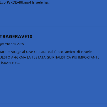
_t.co_PzKDEAl8l.mp4 Israele ha…
TRAGERAVE10
ptember 24, 2025
aretz: strage al rave causata dal fuoco “amico” di Israele
UESTO AFFERMA LA TESTATA GUIRNALISTICA PIU IMPORTANTE
I iSRAELE E’…