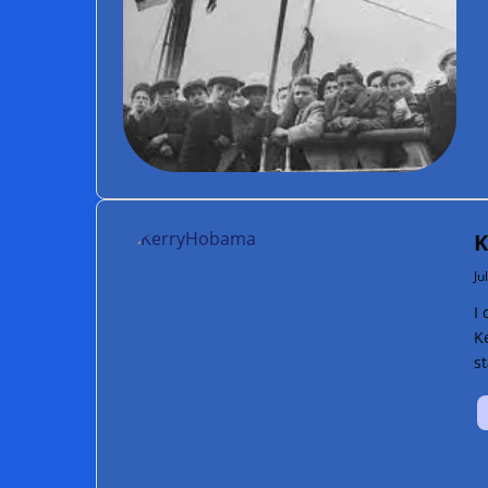
K
Ju
I 
Ke
s