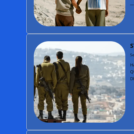
_
S
Se
Ha
Q
D