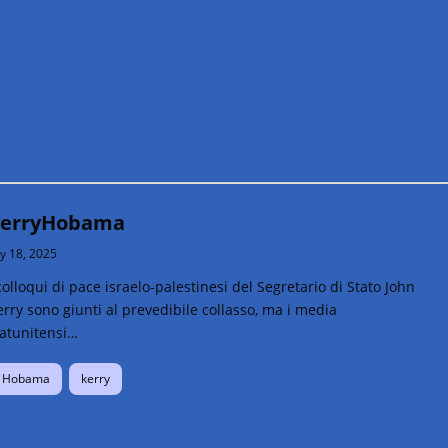
erryHobama
ly 18, 2025
colloqui di pace israelo-palestinesi del Segretario di Stato John
rry sono giunti al prevedibile collasso, ma i media
tatunitensi…
Hobama
kerry