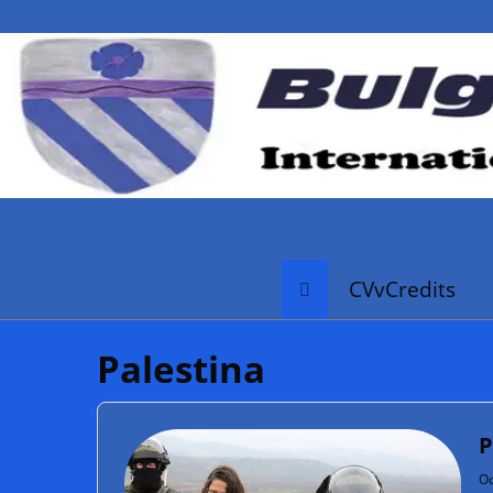
CVvCredits
Palestina
P
Oc