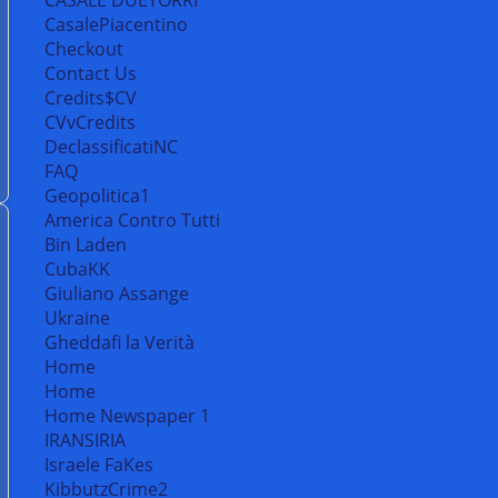
CasalePiacentino
Checkout
Contact Us
Credits$CV
CVvCredits
DeclassificatiNC
FAQ
Geopolitica1
America Contro Tutti
Bin Laden
CubaKK
Giuliano Assange
Ukraine
Gheddafi la Verità
Home
Home
Home Newspaper 1
IRANSIRIA
Israele FaKes
KibbutzCrime2