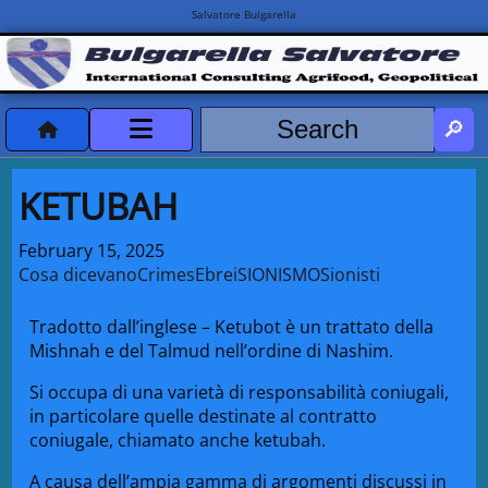
Salvatore Bulgarella
CVvCredits
KETUBAH
HOME
February 15, 2025
Cosa dicevano
Crimes
Ebrei
SIONISMO
Sionisti
DeclassificatiNC
Tradotto dall’inglese
–
Ketubot è un trattato della
Turismo Progetti
Mishnah e del Talmud nell’ordine di Nashim.
Projects Missions
Si occupa di una varietà di responsabilità coniugali,
in particolare quelle destinate al contratto
coniugale, chiamato anche ketubah.
A causa dell’ampia gamma di argomenti discussi in