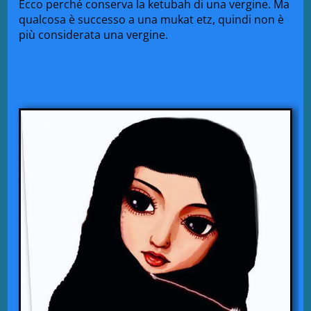
Ecco perché conserva la ketubah di una vergine. Ma
qualcosa è successo a una mukat etz, quindi non è
più considerata una vergine.