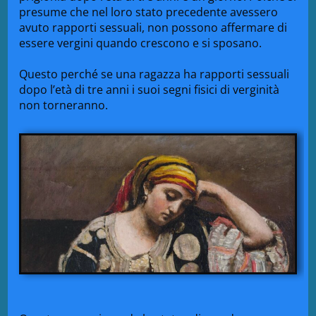
presume che nel loro stato precedente avessero
avuto rapporti sessuali, non possono affermare di
essere vergini quando crescono e si sposano.
Questo perché se una ragazza ha rapporti sessuali
dopo l’età di tre anni i suoi segni fisici di verginità
non torneranno.