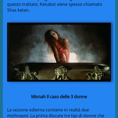
questo trattato, Ketubot viene spesso chiamato
Shas katan.
Misnah Il caso delle 3 donne
La sezione odierna contiene in realtà due
mishnayot. La prima discute tre tipi di donne che