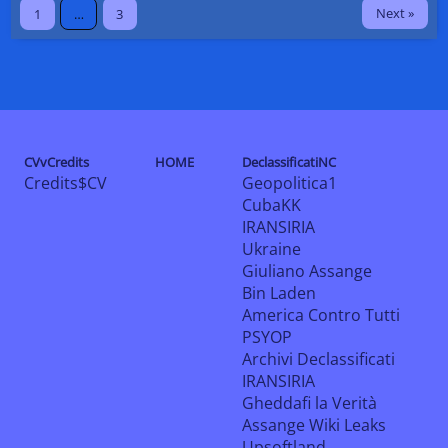
Next »
1
…
3
CVvCredits
HOME
DeclassificatiNC
Credits$CV
Geopolitica1
CubaKK
IRANSIRIA
Ukraine
Giuliano Assange
Bin Laden
America Contro Tutti
PSYOP
Archivi Declassificati
IRANSIRIA
Gheddafi la Verità
Assange Wiki Leaks
Upsoftland