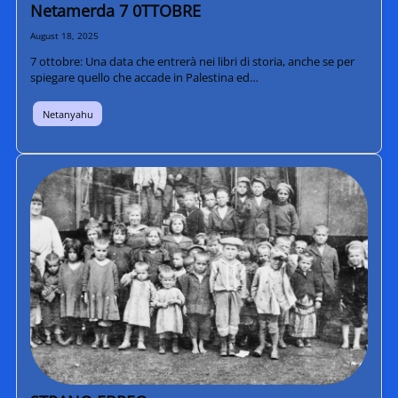
Netamerda 7 0TTOBRE
August 18, 2025
7 ottobre: Una data che entrerà nei libri di storia, anche se per
spiegare quello che accade in Palestina ed…
Netanyahu