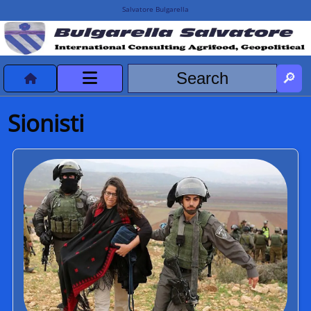
Salvatore Bulgarella
CVvCredits
Sionisti
HOME
DeclassificatiNC
Turismo Progetti
Projects Missions