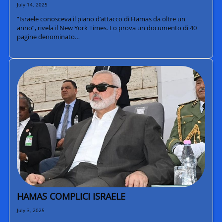
July 14, 2025
“Israele conosceva il piano d’attacco di Hamas da oltre un
anno”, rivela il New York Times. Lo prova un documento di 40
pagine denominato…
HAMAS COMPLICI ISRAELE
July 3, 2025