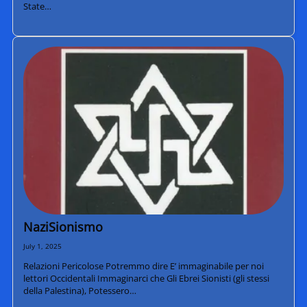
State…
NaziSionismo
July 1, 2025
Relazioni Pericolose Potremmo dire E’ immaginabile per noi
lettori Occidentali Immaginarci che Gli Ebrei Sionisti (gli stessi
della Palestina), Potessero…