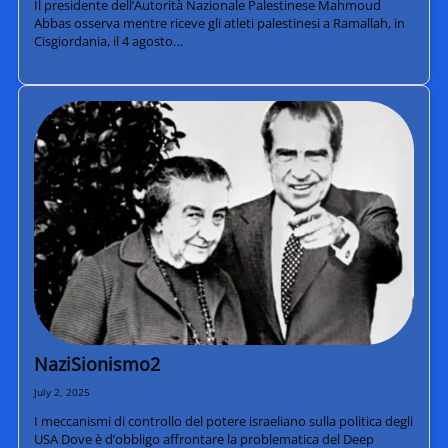
Il presidente dell’Autorità Nazionale Palestinese Mahmoud
Abbas osserva mentre riceve gli atleti palestinesi a Ramallah, in
Cisgiordania, il 4 agosto…
NaziSionismo2
July 2, 2025
I meccanismi di controllo del potere israeliano sulla politica degli
USA Dove è d’obbligo affrontare la problematica del Deep