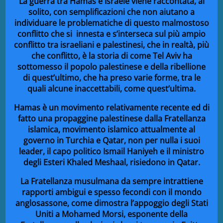
La guerra tra Hamas e Israele viene raccontata, al
solito, con semplificazioni che non aiutano a
individuare le problematiche di questo malmostoso
conflitto che si innesta e s’interseca sul più ampio
conflitto tra israeliani e palestinesi, che in realtà, più
che conflitto, è la storia di come Tel Aviv ha
sottomesso il popolo palestinese e della ribellione
di quest’ultimo, che ha preso varie forme, tra le
quali alcune inaccettabili, come quest’ultima.
Hamas è un movimento relativamente recente ed di
fatto una propaggine palestinese dalla Fratellanza
islamica, movimento islamico attualmente al
governo in Turchia e Qatar, non per nulla i suoi
leader, il capo politico Ismail Haniyeh e il ministro
degli Esteri Khaled Meshaal, risiedono in Qatar.
La Fratellanza musulmana da sempre intrattiene
rapporti ambigui e spesso fecondi con il mondo
anglosassone, come dimostra l’appoggio degli Stati
Uniti a Mohamed Morsi, esponente della