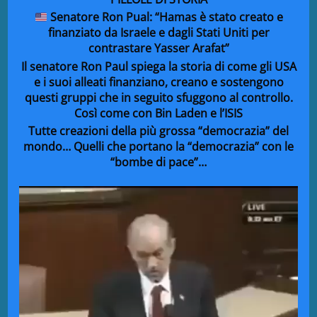
Senatore Ron Pual: “Hamas è stato creato e
finanziato da Israele e dagli Stati Uniti per
contrastare Yasser Arafat”
Il senatore Ron Paul spiega la storia di come gli USA
e i suoi alleati finanziano, creano e sostengono
questi gruppi che in seguito sfuggono al controllo.
Così come con Bin Laden e l’ISIS
Tutte creazioni della più grossa “democrazia” del
mondo… Quelli che portano la “democrazia” con le
“bombe di pace”…