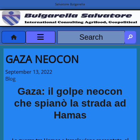
Salvatore Bulgarella
CVvCredits
GAZA NEOCON
HOME
September 13, 2022
Blog
DeclassificatiNC
Gaza: il golpe neocon
Turismo Progetti
che spianò la strada ad
Projects Missions
Hamas