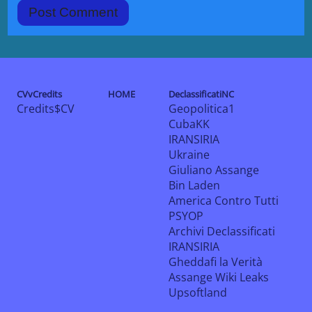
CVvCredits
HOME
DeclassificatiNC
Credits$CV
Geopolitica1
CubaKK
IRANSIRIA
Ukraine
Giuliano Assange
Bin Laden
America Contro Tutti
PSYOP
Archivi Declassificati
IRANSIRIA
Gheddafi la Verità
Assange Wiki Leaks
Upsoftland