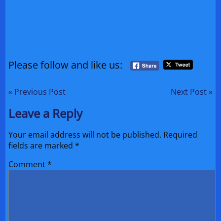
Please follow and like us:
« Previous Post
Next Post »
Leave a Reply
Your email address will not be published.
Required
fields are marked
*
Comment
*