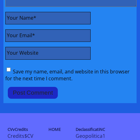
Your Name
*
Your Email
*
Your Website
Save my name, email, and website in this browser
for the next time I comment.
CVvCredits
HOME
DeclassificatiNC
Credits$CV
Geopolitica1