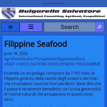
Salvatore Bulgarella
CVvCredits
Filippine Seafood
HOME
June 18, 2025
AgroFood
Analisi Prospettive
Filippine
seafood
DeclassificatiNC
UNDP UNITED NATIONS DEVELOPMENT PROGRAMME
Turismo Progetti
Essendo un arcipelago composto da 7.107 isole, le
Filippine godono della vastità degli oceani e dei mari
che circondano i suoi territori periferici. Basti dire che
Projects Missions
il paese è veramente benedetto con la sua generosità
di risorse naturali che prosperano in questi corpi
idrici.