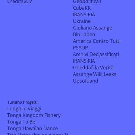
Credits$CV
Geopolitica1
CubaKK
IRANSIRIA
Ukraine
Giuliano Assange
Bin Laden
America Contro Tutti
PSYOP
Archivi Declassificati
IRANSIRIA
Gheddafi la Verità
Assange Wiki Leaks
Upsoftland
Turismo Progetti
Luoghi e Viaggi
Tonga Kingdom Fishery
Tonga To Be
Tonga Hawaìan Dance