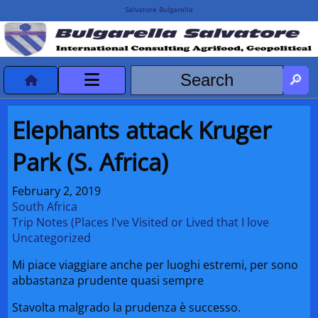
Salvatore Bulgarella
CVvCredits
Elephants attack Kruger
HOME
Park (S. Africa)
DeclassificatiNC
February 2, 2019
South Africa
Turismo Progetti
Trip Notes (Places I've Visited or Lived that I love
Uncategorized
Projects Missions
Mi piace viaggiare anche per luoghi estremi, per sono
abbastanza prudente quasi sempre
Stavolta malgrado la prudenza è successo.