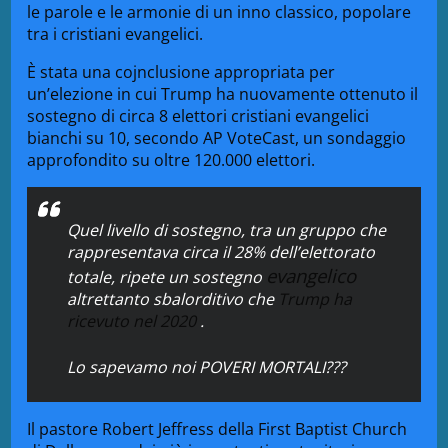
le parole e le armonie di un inno classico, popolare
tra i cristiani evangelici.
È stata una cojnclusione appropriata per
un’elezione in cui Trump ha nuovamente ottenuto il
sostegno di circa 8 elettori cristiani evangelici
bianchi su 10, secondo AP VoteCast, un sondaggio
approfondito su oltre 120.000 elettori.
Quel livello di sostegno, tra un gruppo che
rappresentava circa il 28% dell’elettorato
evangelico
totale, ripete un sostegno
altrettanto sbalorditivo che
Trump ha
ricevuto nel 2020
.
Lo sapevamo noi POVERI MORTALI???
Il pastore Robert Jeffress della First Baptist Church