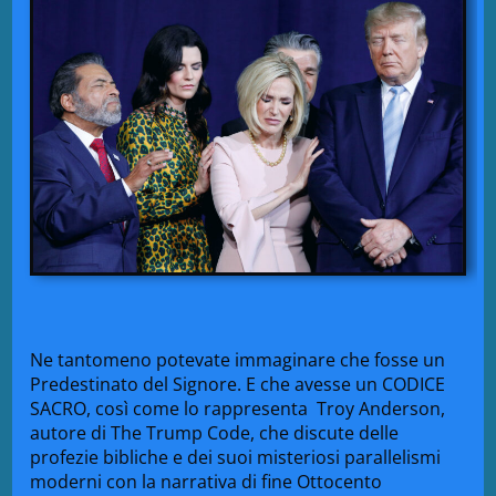
Ne tantomeno potevate immaginare che fosse un
Predestinato del Signore. E che avesse un CODICE
SACRO, così come lo rappresenta Troy Anderson,
autore di The Trump Code, che discute delle
profezie bibliche e dei suoi misteriosi parallelismi
moderni con la narrativa di fine Ottocento