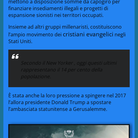
mettono a disposizione somme da capogiro per
finanziare insediamenti illegali e progetti di
espansione sionisti nei territori occupati.
Insieme ad altri gruppi millenaristi, costituiscono
cristiani evangelici
l’ampio movimento dei
negli
Stati Uniti.
Secondo il New Yorker
, oggi questi ultimi
rappresentano il 14 per cento della
popolazione.
È stata anche la loro pressione a spingere nel 2017
l’allora presidente Donald Trump a spostare
l’ambasciata statunitense a Gerusalemme.