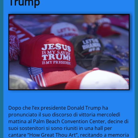
Trump
Dopo che l’ex presidente Donald Trump ha
pronunciato il suo discorso di vittoria mercoledì
mattina al Palm Beach Convention Center, decine di
suoi sostenitori si sono riuniti in una hall per
cantare “How Great Thou Art”, recitando a memoria