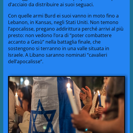
d’acciaio da distribuire ai suoi seguaci.
Con quelle armi Burd ei suoi vanno in moto fino a
Lebanon, in Kansas, negli Stati Uniti. Non temono
l’apocalisse, pregano addirittura perché arrivi al più
presto: non vedono l’ora di “poter combattere
accanto a Gesù” nella battaglia finale, che
sostengono si terranno in una valle situata in
Israele. A Libano saranno nominati “cavalieri
dell’apocalisse”.