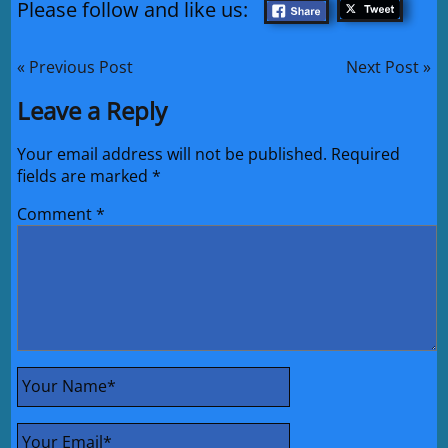
Please follow and like us:
« Previous Post
Next Post »
Leave a Reply
Your email address will not be published.
Required
fields are marked
*
Comment
*
Your Name
*
Your Email
*