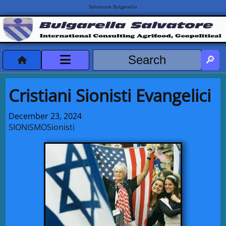
Salvatore Bulgarella
CVvCredits
Cristiani Sionisti Evangelici
HOME
December 23, 2024
SIONISMO
Sionisti
DeclassificatiNC
Turismo Progetti
Projects Missions