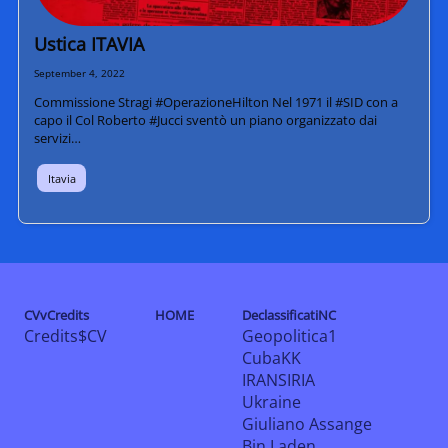
Ustica ITAVIA
September 4, 2022
Commissione Stragi #OperazioneHilton Nel 1971 il #SID con a
capo il Col Roberto #Jucci sventò un piano organizzato dai
servizi…
Itavia
CVvCredits
HOME
DeclassificatiNC
Credits$CV
Geopolitica1
CubaKK
IRANSIRIA
Ukraine
Giuliano Assange
Bin Laden