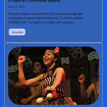
Proyecto Colombia Bijaito
March 6, 2022
Proyecto Bijaito Santo Antero by Salvatore Bulgarella
Sviluppato insieme alla Fondazione “CLAUDIA MARIA
FUNDACIÓN” il progetto è mirato allo sviluppo…
colombia