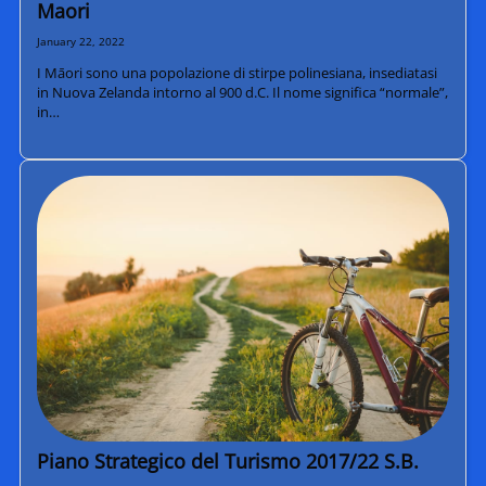
Maori
January 22, 2022
I Māori sono una popolazione di stirpe polinesiana, insediatasi
in Nuova Zelanda intorno al 900 d.C. Il nome significa “normale”,
in…
Piano Strategico del Turismo 2017/22 S.B.