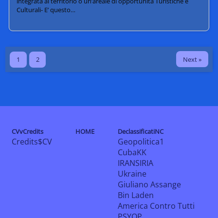
integrata al territorio o un’areale di opportunità Turistiche e
Culturali- E’ questo…
Next »
1
2
CVvCredits
HOME
DeclassificatiNC
Credits$CV
Geopolitica1
CubaKK
IRANSIRIA
Ukraine
Giuliano Assange
Bin Laden
America Contro Tutti
PSYOP