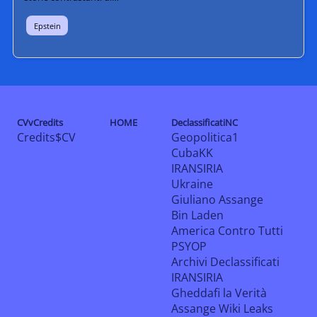
Epstein
CVvCredits
HOME
DeclassificatiNC
Credits$CV
Geopolitica1
CubaKK
IRANSIRIA
Ukraine
Giuliano Assange
Bin Laden
America Contro Tutti
PSYOP
Archivi Declassificati
IRANSIRIA
Gheddafi la Verità
Assange Wiki Leaks