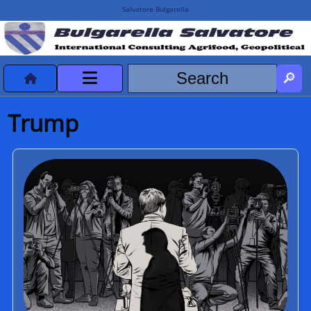
Salvatore Bulgarella
CVvCredits
Trump
HOME
DeclassificatiNC
Turismo Progetti
Projects Missions