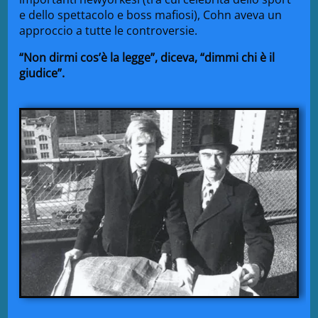
e dello spettacolo e boss mafiosi), Cohn aveva un
approccio a tutte le controversie.
“Non dirmi cos’è la legge”, diceva, “dimmi chi è il
giudice”.