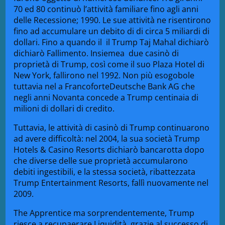
70 ed 80 continuò l’attività familiare fino agli anni
delle Recessione; 1990. Le sue attività ne risentirono
fino ad accumulare un debito di di circa 5 miliardi di
dollari. Fino a quando il il Trump Taj Mahal dichiarò
dichiarò Fallimento. Insiemea due casinò di
proprietà di Trump, così come il suo Plaza Hotel di
New York, fallirono nel 1992. Non più esogobole
tuttavia nel a Francoforte
Deutsche Bank AG che
negli anni Novanta concede a Trump centinaia di
milioni di dollari di credito.
Tuttavia, le attività di casinò di Trump continuarono
ad avere difficoltà: nel 2004, la sua società Trump
Hotels & Casino Resorts dichiarò bancarotta dopo
che diverse delle sue proprietà accumularono
debiti ingestibili, e la stessa società, ribattezzata
Trump Entertainment Resorts, fallì nuovamente nel
2009.
The Apprentice ma sorprendentemente, Trump
riesce a recupaerare Liquidità, grazie
al successo di