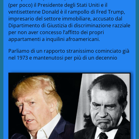
(per poco) il Presidente degli Stati Uniti e il
ventisettenne Donald è il rampollo di Fred Trump,
impresario del settore immobiliare, accusato dal
Dipartimento di Giustizia di discriminazione razziale
per non aver concesso l’affitto dei propri
appartamenti a inquilini afroamericani.
Parliamo di un rapporto stranissimo cominciato già
nel 1973 e mantenutosi per più di un decennio