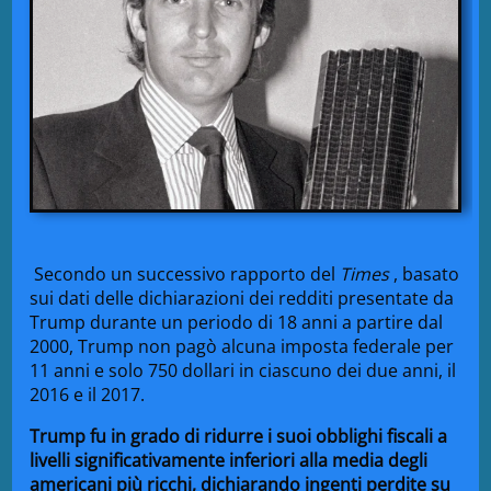
Secondo un successivo rapporto del
Times
, basato
sui
dati
delle dichiarazioni dei redditi presentate da
Trump durante un periodo di 18 anni a partire dal
2000, Trump non pagò alcuna imposta federale per
11 anni e solo 750 dollari in ciascuno dei due anni, il
2016 e il 2017.
Trump fu in grado di ridurre i suoi obblighi fiscali a
livelli significativamente inferiori alla media degli
americani più ricchi, dichiarando ingenti perdite su