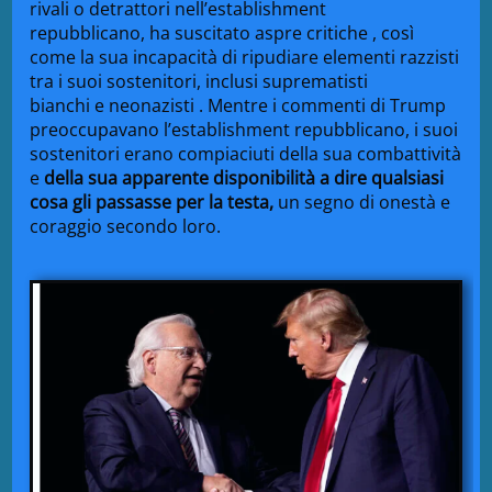
rivali o detrattori nell’establishment
repubblicano,
ha suscitato aspre
critiche
, così
come la sua incapacità di
ripudiare
elementi razzisti
tra i suoi sostenitori, inclusi
suprematisti
bianchi
e
neonazisti
. Mentre i commenti di Trump
preoccupavano l’establishment repubblicano, i suoi
sostenitori erano compiaciuti della sua combattività
e
della sua apparente disponibilità a dire qualsiasi
cosa gli passasse per la testa,
un segno di onestà e
coraggio secondo loro.