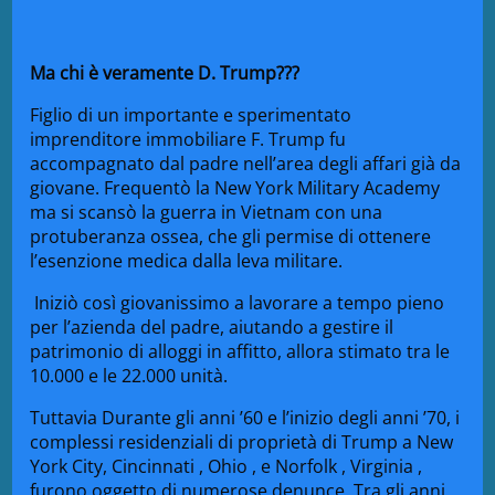
Ma chi è veramente D. Trump???
Figlio di un importante e sperimentato
imprenditore immobiliare F. Trump fu
accompagnato dal padre nell’area degli affari già da
giovane. Frequentò la New York Military Academy
ma si scansò la guerra in Vietnam con
una
protuberanza ossea, che gli permise di ottenere
l’esenzione medica dalla
leva militare.
Iniziò così giovanissimo a lavorare a tempo pieno
per l’azienda del padre, aiutando a gestire il
patrimonio di alloggi in affitto, allora stimato tra le
10.000 e le 22.000 unità.
Tuttavia
Durante gli anni ’60 e l’inizio degli anni ’70, i
complessi residenziali di proprietà di Trump a New
York City,
Cincinnati
,
Ohio
, e
Norfolk
,
Virgin
ia
,
furono oggetto di numerose denunce. Tra gli anni