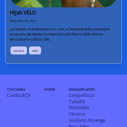
Hijab VELO
December 30, 2024
Le recenti manifestazioni in Iran, e l’insieme delle narrazioni
proposte dai Media Occidentali sulla libertà delle donne
Musulmane sull’uso del…
corano
velo
CVvCredits
HOME
DeclassificatiNC
Credits$CV
Geopolitica1
CubaKK
IRANSIRIA
Ukraine
Giuliano Assange
Bin Laden