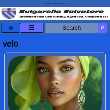
Salvatore Bulgarella
CVvCredits
velo
HOME
DeclassificatiNC
Turismo Progetti
Projects Missions