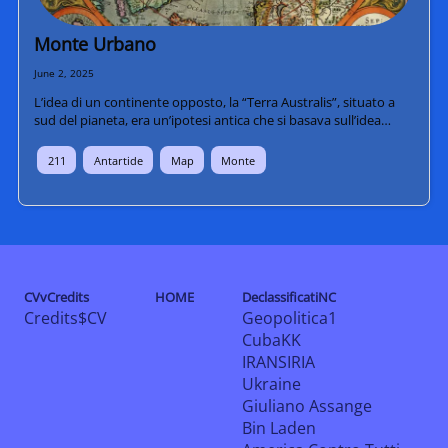
Monte Urbano
June 2, 2025
L’idea di un continente opposto, la “Terra Australis”, situato a
sud del pianeta, era un’ipotesi antica che si basava sull’idea…
211
Antartide
Map
Monte
CVvCredits
HOME
DeclassificatiNC
Credits$CV
Geopolitica1
CubaKK
IRANSIRIA
Ukraine
Giuliano Assange
Bin Laden