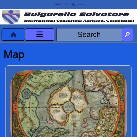
Salvatore Bulgarella
CVvCredits
Map
HOME
DeclassificatiNC
Turismo Progetti
Projects Missions