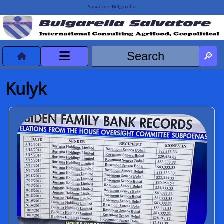
Salvatore Bulgarella
CVvCredits
Kulyk
HOME
DeclassificatiNC
Turismo Progetti
Projects Missions