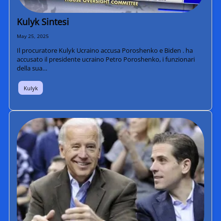
Kulyk Sintesi
May 25, 2025
Il procuratore Kulyk Ucraino accusa Poroshenko e Biden . ha
accusato il presidente ucraino Petro Poroshenko, i funzionari
della sua…
Kulyk