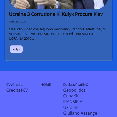
Ucraina 3 Corruzione K. Kulyk Procura Kiev
April 23, 2021
Gli Audio Video che seguono mostrano, i rapporti affettuosi, di
AFFARI FRA IL VICEPRESIDENTE BIDEN ed il PRESIDENTE
UCRAINA 2016…
Kulyk
CVvCredits
HOME
DeclassificatiNC
Credits$CV
Geopolitica1
CubaKK
IRANSIRIA
Ukraine
Giuliano Assange