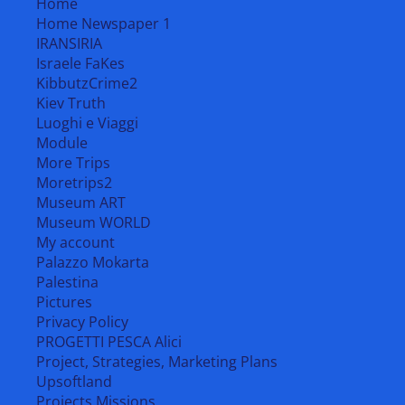
Home
Home Newspaper 1
IRANSIRIA
Israele FaKes
KibbutzCrime2
Kiev Truth
Luoghi e Viaggi
Module
More Trips
Moretrips2
Museum ART
Museum WORLD
My account
Palazzo Mokarta
Palestina
Pictures
Privacy Policy
PROGETTI PESCA Alici
Project, Strategies, Marketing Plans
Upsoftland
Projects Missions