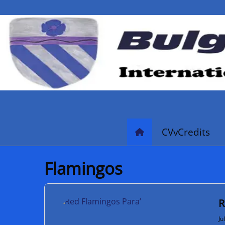
CVvCredits
Flamingos
R
Ju