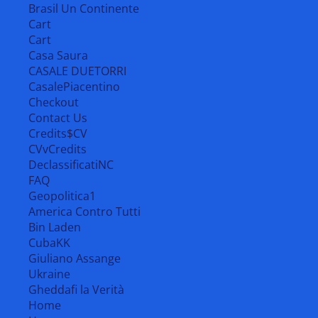
Brasil Un Continente
Cart
Cart
Casa Saura
CASALE DUETORRI
CasalePiacentino
Checkout
Contact Us
Credits$CV
CVvCredits
DeclassificatiNC
FAQ
Geopolitica1
America Contro Tutti
Bin Laden
CubaKK
Giuliano Assange
Ukraine
Gheddafi la Verità
Home