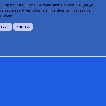
m Lugar Deslubrante Local muito bem cuidado, com garças e
iversas aves nativas soltas, além de algumas iguanas que
asseiam…
Belem
Flamingos