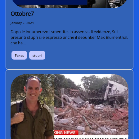
Ottobre7
January 2, 2024
Dopo le innumerevoli smentite, in assenza di evidenze, Sui
presunti stupri si è espresso anche il debunker Max Blumenthal,
che ha…
Fakes
stupri