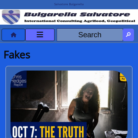
Salvatore Bulgarella
CVvCredits
Fakes
HOME
DeclassificatiNC
Turismo Progetti
Projects Missions