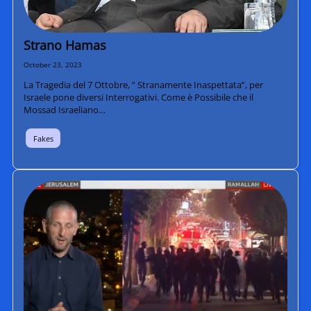
Strano Hamas
October 23, 2023
La Tragedia del 7 Ottobre, ” Stranamente Inaspettata”, per
Israele pone diversi Interrogativi. Come è Possibile che il
Mossad Israeliano…
Fakes