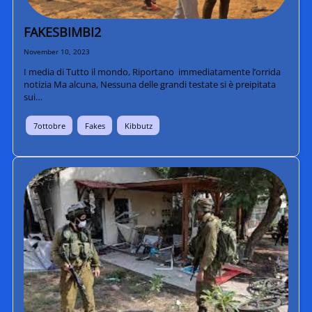
FAKESBIMBI2
November 10, 2023
I media di Tutto il mondo, Riportano immediatamente l’orrida
notizia Ma alcuna, Nessuna delle grandi testate si è preipitata
sui…
7ottobre
Fakes
Kibbutz