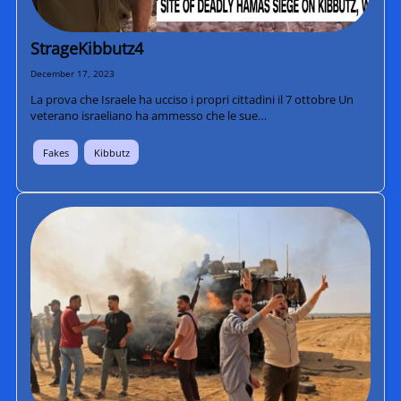
StrageKibbutz4
December 17, 2023
La prova che Israele ha ucciso i propri cittadini il 7 ottobre Un
veterano israeliano ha ammesso che le sue…
Fakes
Kibbutz