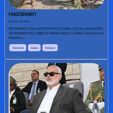
FAKESBIMBI1
October 29, 2023
TENTEREMO CON QUESTO POST DI FARE LUCE SUL MASSACRO
DEI BAMBINI NEL KIBBUTZ ISRAELIANO Il conflitto che infuria in
Palestina,…
7ottobre
Fakes
Kibbutz