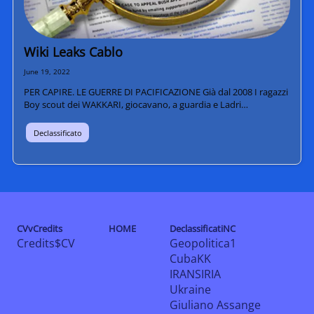
Wiki Leaks Cablo
June 19, 2022
PER CAPIRE. LE GUERRE DI PACIFICAZIONE Già dal 2008 I ragazzi
Boy scout dei WAKKARI, giocavano, a guardia e Ladri…
Declassificato
CVvCredits
HOME
DeclassificatiNC
Credits$CV
Geopolitica1
CubaKK
IRANSIRIA
Ukraine
Giuliano Assange