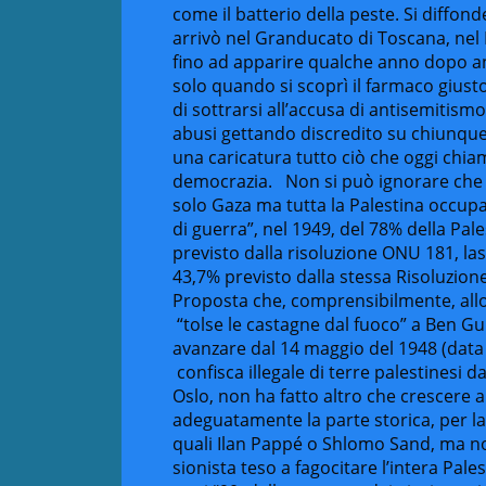
come il batterio della peste. Si diffo
arrivò nel Granducato di Toscana, nel 
fino ad apparire qualche anno dopo an
solo quando si scoprì il farmaco giusto
di sottrarsi all’accusa di antisemitismo
abusi gettando discredito su chiunque
una caricatura tutto ciò che oggi chia
democrazia. Non si può ignorare che I
solo Gaza ma tutta la Palestina occup
di guerra”, nel 1949, del 78% della Pal
previsto dalla risoluzione ONU 181, la
43,7% previsto dalla stessa Risoluzion
Proposta che, comprensibilmente, allo
“tolse le castagne dal fuoco” a Ben Gur
avanzare dal 14 maggio del 1948 (data 
confisca illegale di terre palestinesi d
Oslo, non ha fatto altro che crescere 
adeguatamente la parte storica, per la 
quali Ilan Pappé o Shlomo Sand, ma n
sionista teso a fagocitare l’intera Pale