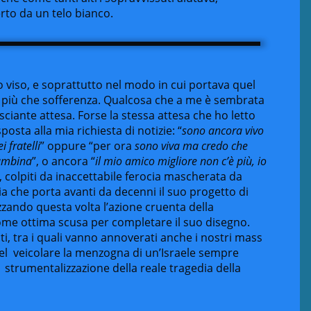
rto da un telo bianco.
o viso, e soprattutto nel modo in cui portava quel
ei più che sofferenza. Qualcosa che a me è sembrata
ciante attesa. Forse la stessa attesa che ho letto
posta alla mia richiesta di notizie: “
sono ancora vivo
 fratelli
” oppure “per ora
sono viva ma credo che
bambina
”, o ancora “
il mio amico migliore non c’è più, io
mi, colpiti da inaccettabile ferocia mascherata da
lia che porta avanti da decenni il suo progetto di
izzando questa volta l’azione cruenta della
come ottima scusa per completare il suo disegno.
ti, tra i quali vanno annoverati anche i nostri mass
 nel veicolare la menzogna di un’Israele sempre
 strumentalizzazione della reale tragedia della