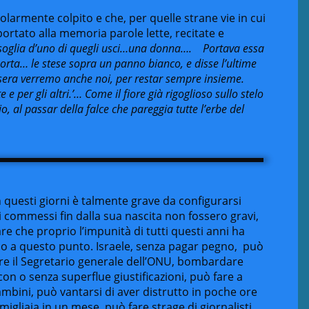
larmente colpito e che, per quelle strane vie in cui
iportato alla memoria parole lette, recitate e
soglia d’uno di quegli usci…una donna…. Portava essa
orta… le stese sopra un panno bianco, e disse l’ultime
tasera verremo anche noi, per restar sempre insieme.
 e per gli altri.’… Come il fiore già rigoglioso sullo stelo
o, al passar della falce che pareggia tutte l’erbe del
 questi giorni è talmente grave da configurarsi
i commessi fin dalla sua nascita non fossero gravi,
e che proprio l’impunità di tutti questi anni ha
ino a questo punto. Israele, senza pagar pegno, può
iare il Segretario generale dell’ONU, bombardare
con o senza superflue giustificazioni, può fare a
 bambini, può vantarsi di aver distrutto in poche ore
e migliaia in un mese, può fare strage di giornalisti