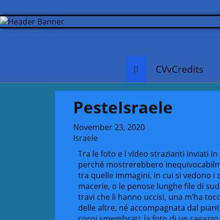
CVvCredits
PesteIsraele
November 23, 2020
Israele
Tra le foto e i video strazianti inviati 
perché mostrerebbero inequivocabilme
tra quelle immagini, in cui si vedono i c
macerie, o le penose lunghe file di suda
travi che li hanno uccisi, una m’ha t
delle altre, né accompagnata dal piant
corpi smembrati: la foto di un ragazzo 