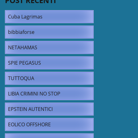
POST RECENTI
Cuba Lagrimas
bibbiaforse
NETAHAMAS
SPIE PEGASUS
TUTTOQUA
LIBIA CRIMINI NO STOP
EPSTEIN AUTENTICI
EOLICO OFFSHORE