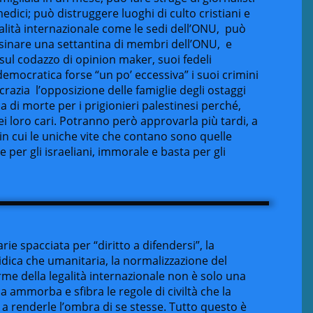
dici; può distruggere luoghi di culto cristiani e
alità internazionale come le sedi dell’ONU, può
ssinare una settantina di membri dell’ONU, e
ul codazzo di opinion maker, suoi fedeli
emocratica forse “un po’ eccessiva” i suoi crimini
razia l’opposizione delle famiglie degli ostaggi
a di morte per i prigionieri palestinesi perché,
ei loro cari. Potranno però approvarla più tardi, a
n cui le uniche vite che contano sono quelle
per gli israeliani, immorale e basta per gli
rie spacciata per “diritto a difendersi”, la
idica che umanitaria, la normalizzazione del
rme della legalità internazionale non è solo una
a ammorba e sfibra le regole di civiltà che la
 a renderle l’ombra di se stesse. Tutto questo è