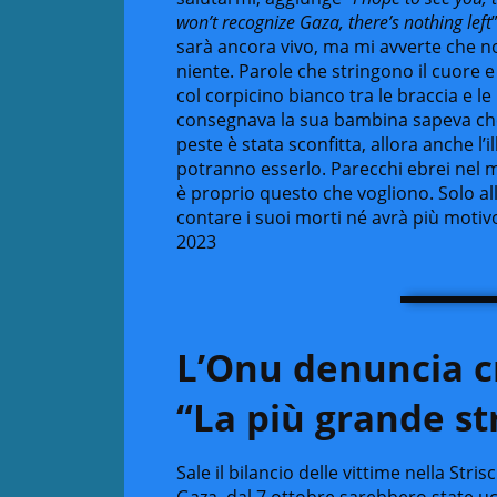
won’t recognize Gaza, there’s nothing left
sarà ancora vivo, ma mi avverte che n
niente. Parole che stringono il cuore e
col corpicino bianco tra le braccia e 
consegnava la sua bambina sapeva che 
peste è stata sconfitta, allora anche l’i
potranno esserlo. Parecchi ebrei nel mo
è proprio questo che vogliono. Solo al
contare i suoi morti né avrà più moti
2023
L’Onu denuncia cr
“La più grande st
Sale il bilancio delle vittime nella Stri
Gaza, dal 7 ottobre sarebbero state u