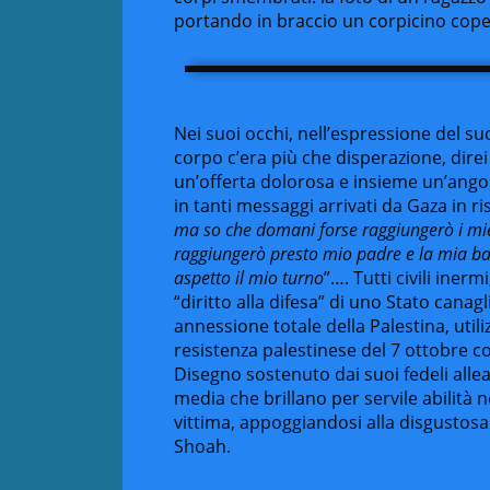
portando in braccio un corpicino cope
Nei suoi occhi, nell’espressione del su
corpo c’era più che disperazione, dir
un’offerta dolorosa e insieme un’angos
in tanti messaggi arrivati da Gaza in ris
ma so che domani forse raggiungerò i miei
raggiungerò presto mio padre e la mia 
aspetto il mio turno
”…. Tutti civili iner
“diritto alla difesa” di uno Stato canag
annessione totale della Palestina, util
resistenza palestinese del 7 ottobre 
Disegno sostenuto dai suoi fedeli allea
media che brillano per servile abilità
vittima, appoggiandosi alla disgustosa
Shoah.