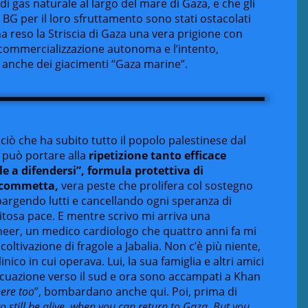
di gas naturale al largo del mare di Gaza, e che gli
a BG per il loro sfruttamento sono stati ostacolati
a reso la Striscia di Gaza una vera prigione con
commercializzazione autonoma e l’intento,
i anche dei giacimenti “Gaza marine”.
iò che ha subito tutto il popolo palestinese dal
 può portare alla
ripetizione tanto efficace
e a difendersi”, formula protettiva di
 commetta,
vera peste che prolifera col sostegno
 spargendo lutti e cancellando ogni speranza di
itosa pace. E mentre scrivo mi arriva una
sheer, un medico cardiologo che quattro anni fa mi
oltivazione di fragole a Jabalia. Non c’è più niente,
inico in cui operava. Lui, la sua famiglia e altri amici
cuazione verso il sud e ora sono accampati a Khan
ere too
”, bombardano anche qui. Poi, prima di
to still be alive, when you can return to Gaza.
But you