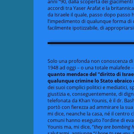
anni “90, dalla scoperta dei giacimenti 
accordi tra Yaser Arafat e la britannic
da Israele il quale, passo dopo passo h
l’impedimento di qualunque forma di 
facilmente ipotizzabile, di appropriars
Solo una profonda non conoscenza di c
1948 ad oggi – o una totale malafede –
quanto mendace del “diritto di Israel
qualunque crimine lo Stato ebraico
dei suoi complici politici e mediatici,
giustizia e, conseguentemente, di dign
telefonata da Khan Younis, è il dr. Ba
portò con fierezza ad ammirare la sua c
mi dice, neanche la casa, né il centro cl
comuni hanno eseguito l’ordine di eva
Younis ma, mi dice, “
they are bombing h
salutarmi, aggiunge “
I hope to see you, 