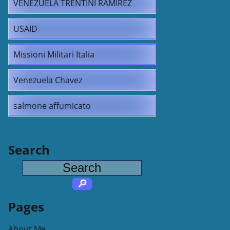
VENEZUELA TRENTINI RAMIREZ
USAID
Missioni Militari Italia
Venezuela Chavez
salmone affumicato
Search
Pages
About Me