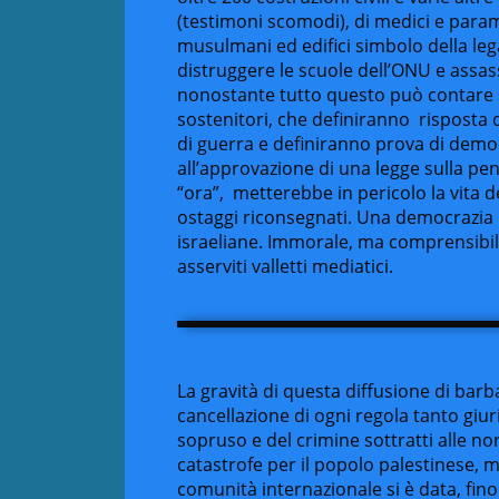
(testimoni scomodi), di medici e parame
musulmani ed edifici simbolo della leg
distruggere le scuole dell’ONU e assa
nonostante tutto questo può contare s
sostenitori, che definiranno risposta d
di guerra e definiranno prova di democ
all’approvazione di una legge sulla pen
“ora”, metterebbe in pericolo la vita d
ostaggi riconsegnati. Una democrazia i
israeliane. Immorale, ma comprensibile 
asserviti valletti mediatici.
La gravità di questa diffusione di barba
cancellazione di ogni regola tanto giur
sopruso e del crimine sottratti alle no
catastrofe per il popolo palestinese, m
comunità internazionale si è data, fino