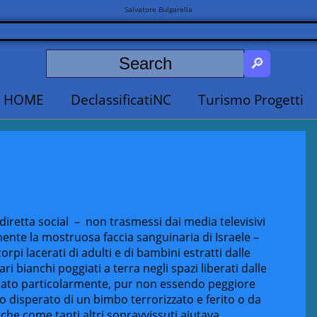
Salvatore Bulgarella
HOME
DeclassificatiNC
Turismo Progetti
in diretta social – non trasmessi dai media televisivi
nte la mostruosa faccia sanguinaria di Israele –
orpi lacerati di adulti e di bambini estratti dalle
ri bianchi poggiati a terra negli spazi liberati dalle
occato particolarmente, pur non essendo peggiore
o disperato di un bimbo terrorizzato e ferito o da
che come tanti altri sopravvissuti aiutava,