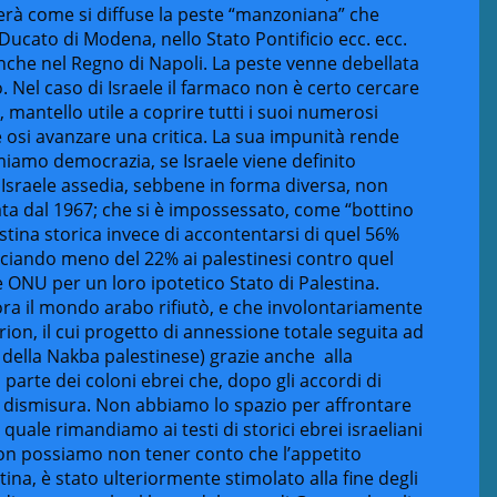
nderà come si diffuse la peste “manzoniana” che
Ducato di Modena, nello Stato Pontificio ecc. ecc.
che nel Regno di Napoli. La peste venne debellata
. Nel caso di Israele il farmaco non è certo cercare
, mantello utile a coprire tutti i suoi numerosi
 osi avanzare una critica. La sua impunità rende
miamo democrazia, se Israele viene definito
sraele assedia, sebbene in forma diversa, non
ata dal 1967; che si è impossessato, come “bottino
estina storica invece di accontentarsi di quel 56%
sciando meno del 22% ai palestinesi contro quel
e ONU per un loro ipotetico Stato di Palestina.
ra il mondo arabo rifiutò, e che involontariamente
ion, il cui progetto di annessione totale seguita ad
della Nakba palestinese) grazie anche alla
a parte dei coloni ebrei che, dopo gli accordi di
a dismisura. Non abbiamo lo spazio per affrontare
quale rimandiamo ai testi di storici ebrei israeliani
on possiamo non tener conto che l’appetito
stina, è stato ulteriormente stimolato alla fine degli