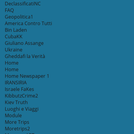
DeclassificatiNC
FAQ
Geopolitica1
America Contro Tutti
Bin Laden
CubaKK
Giuliano Assange
Ukraine
Gheddafi la Verità
Home
Home
Home Newspaper 1
IRANSIRIA
Israele FaKes
KibbutzCrime2
Kiev Truth
Luoghi e Viaggi
Module
More Trips
Moretrips2