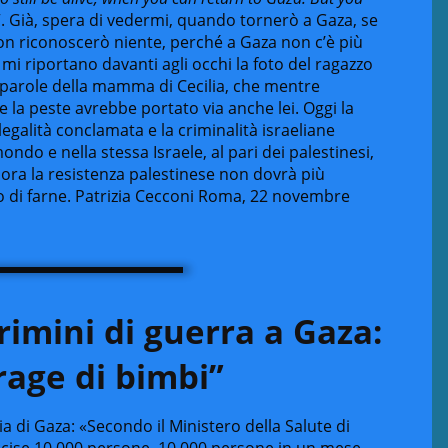
”. Già, spera di vedermi, quando tornerò a Gaza, se
on riconoscerò niente, perché a Gaza non c’è più
 mi riportano davanti agli occhi la foto del ragazzo
le parole della mamma di Cecilia, che mentre
la peste avrebbe portato via anche lei. Oggi la
llegalità conclamata e la criminalità israeliane
ndo e nella stessa Israele, al pari dei palestinesi,
lora la resistenza palestinese non dovrà più
vo di farne. Patrizia Cecconi Roma, 22 novembre
imini di guerra a Gaza:
rage di bimbi”
scia di Gaza: «Secondo il Ministero della Salute di
ccise 10.000 persone. 10.000 persone in un mese.