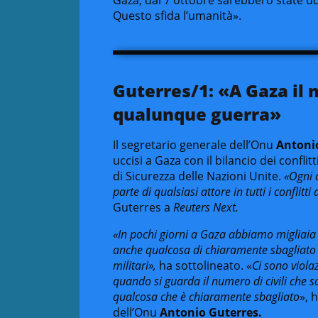
Questo sfida l’umanità».
Guterres/1: «A Gaza il
qualunque guerra»
Il segretario generale dell’Onu
Antoni
uccisi a Gaza con il bilancio dei confli
di Sicurezza delle Nazioni Unite.
«Ogni 
parte di qualsiasi attore in tutti i conflit
Guterres a
Reuters Next.
«In pochi giorni a Gaza abbiamo migliaia e 
anche qualcosa di chiaramente sbagliato 
militari»,
ha sottolineato. «
Ci sono viol
quando si guarda il numero di civili che so
qualcosa che è chiaramente sbagliato
», 
dell’Onu
Antonio Guterres.