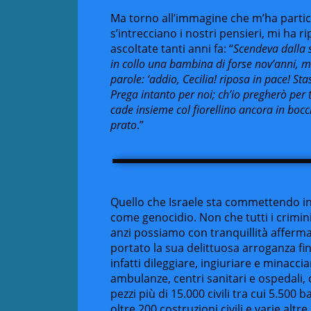
Ma torno all’immagine che m’ha partico
s’intrecciano i nostri pensieri, mi ha r
ascoltate tanti anni fa: “
Scendeva dalla 
in collo una bambina di forse nov’anni, m
parole: ‘addio, Cecilia! riposa in pace! S
Prega intanto per noi; ch’io pregherò per te
cade insieme col fiorellino ancora in bocci
prato
.”
Quello che Israele sta commettendo in
come genocidio. Non che tutti i crimin
anzi possiamo con tranquillità affermar
portato la sua delittuosa arroganza f
infatti dileggiare, ingiuriare e minacc
ambulanze, centri sanitari e ospedali, 
pezzi più di 15.000 civili tra cui 5.500
oltre 200 costruzioni civili e varie altr