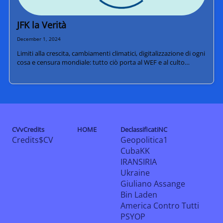
JFK la Verità
December 1, 2024
Limiti alla crescita, cambiamenti climatici, digitalizzazione di ogni
cosa e censura mondiale: tutto ciò porta al WEF e al culto…
CVvCredits
HOME
DeclassificatiNC
Credits$CV
Geopolitica1
CubaKK
IRANSIRIA
Ukraine
Giuliano Assange
Bin Laden
America Contro Tutti
PSYOP