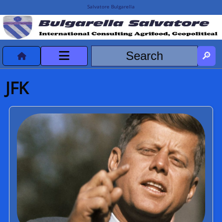
Salvatore Bulgarella
CVvCredits
JFK
HOME
DeclassificatiNC
Turismo Progetti
Projects Missions