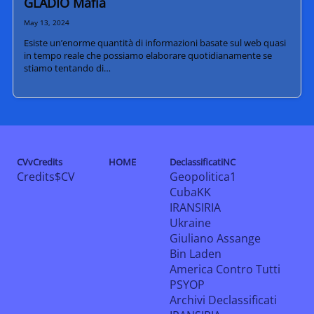
GLADIO Mafia
May 13, 2024
Esiste un’enorme quantità di informazioni basate sul web quasi
in tempo reale che possiamo elaborare quotidianamente se
stiamo tentando di…
CVvCredits
HOME
DeclassificatiNC
Credits$CV
Geopolitica1
CubaKK
IRANSIRIA
Ukraine
Giuliano Assange
Bin Laden
America Contro Tutti
PSYOP
Archivi Declassificati