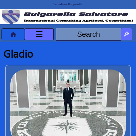
Salvatore Bulgarella
CVvCredits
Gladio
HOME
DeclassificatiNC
Turismo Progetti
Projects Missions