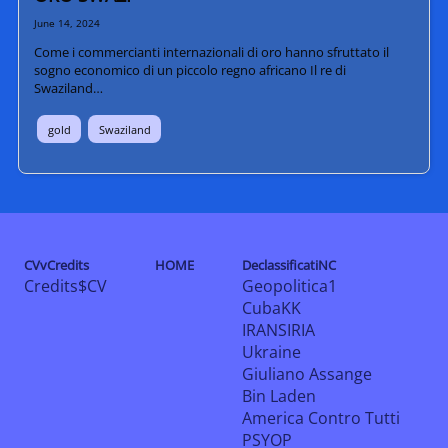
June 14, 2024
Come i commercianti internazionali di oro hanno sfruttato il
sogno economico di un piccolo regno africano Il re di
Swaziland…
gold
Swaziland
CVvCredits
HOME
DeclassificatiNC
Credits$CV
Geopolitica1
CubaKK
IRANSIRIA
Ukraine
Giuliano Assange
Bin Laden
America Contro Tutti
PSYOP