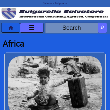
Salvatore Bulgarella
CVvCredits
Africa
HOME
DeclassificatiNC
Turismo Progetti
Projects Missions