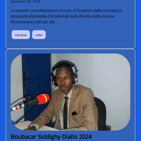
December 30, 2024
Le recenti manifestazioni in Iran, e l’insieme delle narrazioni
proposte dai Media Occidentali sulla libertà delle donne
Musulmane sull’uso del…
corano
velo
Boubacar Siddighy Diallo 2024