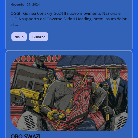
November 21, 2024
OGGI Guinea Conakry 2024 Il nuovo movimento Nazionale
H.F. A supporto del Governo Slide 1 HeadingLorem ipsum dolor
sit…
diallo
Guinrea
ORO SWAZI