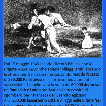
Dal 15 maggio 1948 l’esodo diventò biblico, con la
Brigata
Alexandroni
che spiana i villaggi arabi aprendo
la strada per Gerusalemme causando l’
esodo forzato
di 250.000 Palestinesi
nei giorni immediatamente
successivi. Il 14 luglio sarà la volta dei
60.000 deportati
da Ramallah e Lydda
motivati dalle necessità di
sgombero per l’avanzata dell’Esercito egiziano.
Altri
250.000 lasceranno città e villaggi nelle ultime fasi
della guerra
durante i primi mesi del
1949
, quando il