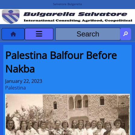
Salvatore Bulgarella
CVvCredits
Palestina Balfour Before
HOME
Nakba
DeclassificatiNC
January 22, 2023
Palestina
Turismo Progetti
Projects Missions