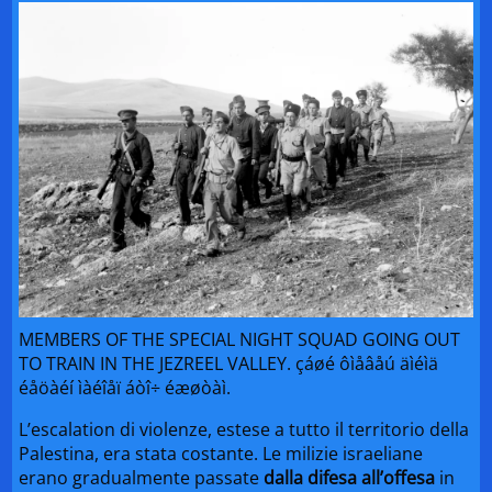
MEMBERS OF THE SPECIAL NIGHT SQUAD GOING OUT
TO TRAIN IN THE JEZREEL VALLEY. çáøé ôìåâåú äìéìä
éåöàéí ìàéîåï áòî÷ éæøòàì.
L’escalation di violenze, estese a tutto il territorio della
Palestina, era stata costante. Le milizie israeliane
erano gradualmente passate
dalla difesa all’offesa
in