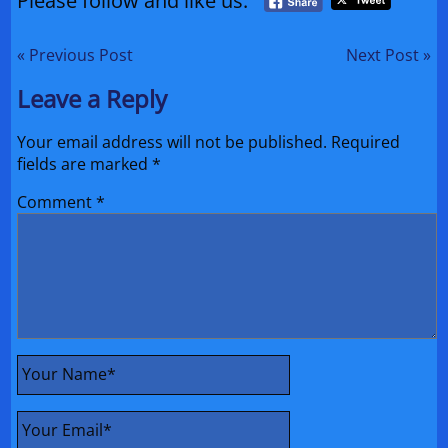
Please follow and like us:
« Previous Post
Next Post »
Leave a Reply
Your email address will not be published.
Required
fields are marked
*
Comment
*
Your Name
*
Your Email
*