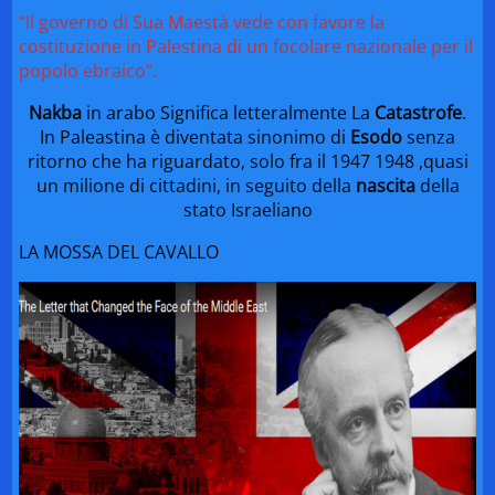
“Il governo di Sua Maestà vede con favore la
costituzione in Palestina di un focolare nazionale per il
popolo ebraico”.
Nakba
in arabo Significa letteralmente La
Catastrofe
.
In Paleastina è diventata sinonimo di
Esodo
senza
ritorno che ha riguardato, solo fra il 1947 1948 ,quasi
un milione di cittadini, in seguito della
nascita
della
stato Israeliano
LA MOSSA DEL CAVALLO