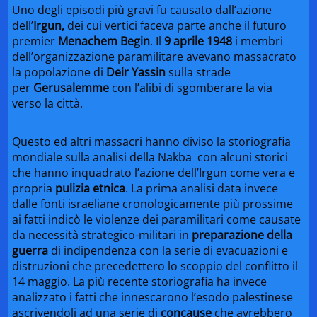
Uno degli episodi più gravi fu causato dall’azione
dell’
Irgun,
dei cui vertici faceva parte anche il futuro
premier
Menachem Begin
. Il
9 aprile 1948
i membri
dell’organizzazione paramilitare avevano massacrato
la popolazione di
Deir Yassin
sulla strade
per
Gerusalemme
con l’alibi di sgomberare la via
verso la città.
Questo ed altri massacri hanno diviso la storiografia
mondiale sulla analisi della Nakba con alcuni storici
che hanno inquadrato l’azione dell’Irgun come vera e
propria
pulizia etnica
. La prima analisi data invece
dalle fonti israeliane cronologicamente più prossime
ai fatti indicò le violenze dei paramilitari come causate
da necessità strategico-militari in
preparazione della
guerra
di indipendenza con la serie di evacuazioni e
distruzioni che precedettero lo scoppio del conflitto il
14 maggio. La più recente storiografia ha invece
analizzato i fatti che innescarono l’esodo palestinese
ascrivendoli ad una serie di
concause
che avrebbero