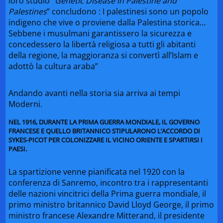
loro studio “
Genetic Disease in Palestine and
Palestines
” concludono : I palestinesi sono un popolo
indigeno che vive o proviene dalla Palestina storica…
Sebbene i musulmani garantissero la sicurezza e
concedessero la libertà religiosa a tutti gli abitanti
della regione, la maggioranza si convertì all’Islam e
adottò la cultura araba”
Andando avanti nella storia sia arriva ai tempi
Moderni.
NEL 1916, DURANTE LA PRIMA GUERRA MONDIALE, IL GOVERNO
FRANCESE E QUELLO BRITANNICO STIPULARONO
L’ACCORDO DI
SYKES-PICOT
PER COLONIZZARE IL VICINO ORIENTE E SPARTIRSI I
PAESI.
La spartizione venne pianificata nel 1920 con la
conferenza di Sanremo, incontro tra i rappresentanti
delle nazioni vincitrici della Prima guerra mondiale, il
primo ministro britannico David Lloyd George, il primo
ministro francese Alexandre Mitterand, il presidente