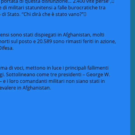
portata di questa disfunzione… 2.400 vite perse”,
di militari statunitensi a falle burocratiche tra
di Stato.
“Chi dirà che è stato vano?”
ensi sono stati dispiegati in Afghanistan, molti
rti sul posto e 20.589 sono rimasti feriti in azione,
Difesa.
a di voci, mettono in luce i principali fallimenti
gi. Sottolineano come tre presidenti – George W.
 i loro comandanti militari non siano stati in
valere in Afghanistan.