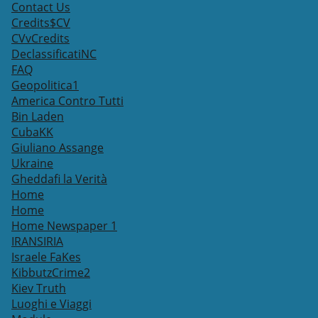
Contact Us
Credits$CV
CVvCredits
DeclassificatiNC
FAQ
Geopolitica1
America Contro Tutti
Bin Laden
CubaKK
Giuliano Assange
Ukraine
Gheddafi la Verità
Home
Home
Home Newspaper 1
IRANSIRIA
Israele FaKes
KibbutzCrime2
Kiev Truth
Luoghi e Viaggi