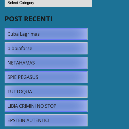
POST RECENTI
Cuba Lagrimas
bibbiaforse
NETAHAMAS
SPIE PEGASUS
TUTTOQUA
LIBIA CRIMINI NO STOP
EPSTEIN AUTENTICI