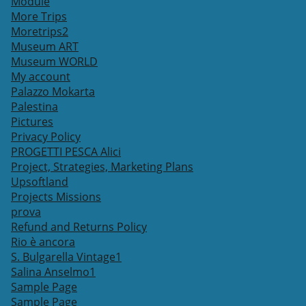
Module
More Trips
Moretrips2
Museum ART
Museum WORLD
My account
Palazzo Mokarta
Palestina
Pictures
Privacy Policy
PROGETTI PESCA Alici
Project, Strategies, Marketing Plans
Upsoftland
Projects Missions
prova
Refund and Returns Policy
Rio è ancora
S. Bulgarella Vintage1
Salina Anselmo1
Sample Page
Sample Page