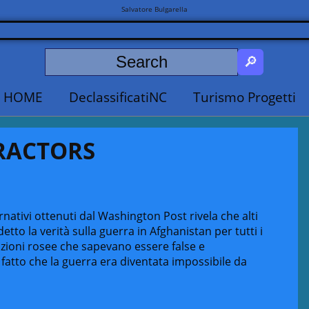
Salvatore Bulgarella
HOME
DeclassificatiNC
Turismo Progetti
RACTORS
nativi ottenuti dal Washington Post rivela che alti
etto la verità sulla guerra in Afghanistan per tutti i
zioni rosee che sapevano essere false e
fatto che la guerra era diventata impossibile da