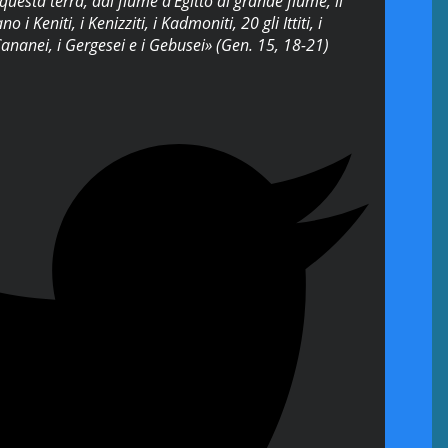
uesta terra, dal fiume d'Egitto al grande fiume, il
i Keniti, i Kenizziti, i Kadmoniti, 20 gli Ittiti, i
i Cananei, i Gergesei e i Gebusei» (Gen. 15, 18-21)