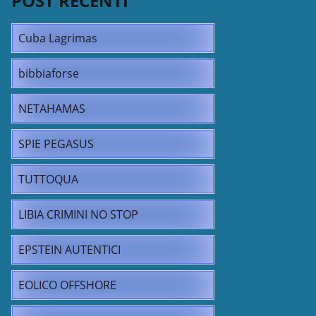
POST RECENTI
Cuba Lagrimas
bibbiaforse
NETAHAMAS
SPIE PEGASUS
TUTTOQUA
LIBIA CRIMINI NO STOP
EPSTEIN AUTENTICI
EOLICO OFFSHORE