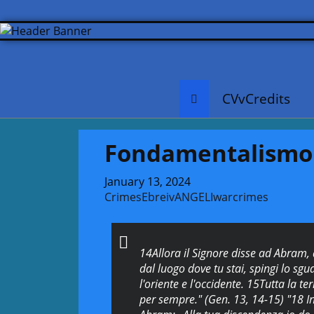
CVvCredits
Fondamentalismo
January 13, 2024
Crimes
Ebrei
vANGELI
warcrimes
14Allora il Signore disse ad Abram, d
dal luogo dove tu stai, spingi lo sgu
l'oriente e l'occidente. 15Tutta la te
per sempre." (Gen. 13, 14-15) "18 In