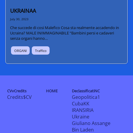
UKRAINAA
July 30, 2023
Che succede di cosi Malefico Cosa sta realmente accadendo in
Ucraina? MALE INIMMAGINABILE “Bambini persi e cadaveri
senza organi hanno…
ORGANI
Traffico
CVvCredits
HOME
DeclassificatiNC
Credits$CV
Geopolitica1
CubaKK
IRANSIRIA
Ukraine
Giuliano Assange
Bin Laden