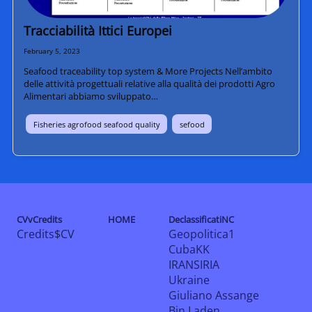
Tracciabilità Ittici Europei
February 5, 2023
Seafood traceability top system & More Projects Nell’ambito
delle attività progettuali relative alla qualità dei prodotti Agro
Alimentari abbiamo sviluppato…
Fisheries agrofood seafood quality
sefood
CVvCredits
HOME
DeclassificatiNC
Credits$CV
Geopolitica1
CubaKK
IRANSIRIA
Ukraine
Giuliano Assange
Bin Laden