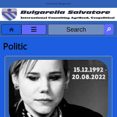
Salvatore Bulgarella
CVvCredits
Politic
HOME
DeclassificatiNC
Turismo Progetti
Projects Missions