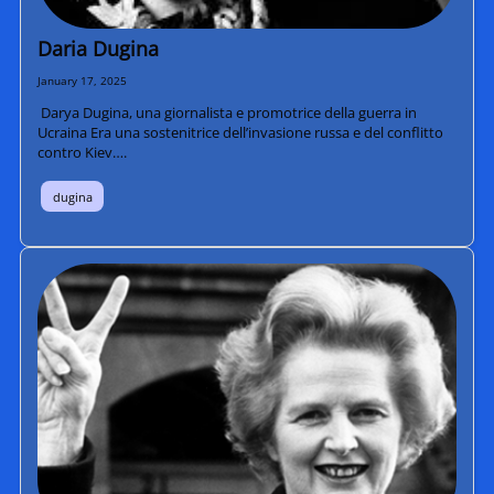
Daria Dugina
January 17, 2025
Darya Dugina, una giornalista e promotrice della guerra in
Ucraina Era una sostenitrice dell’invasione russa e del conflitto
contro Kiev….
dugina