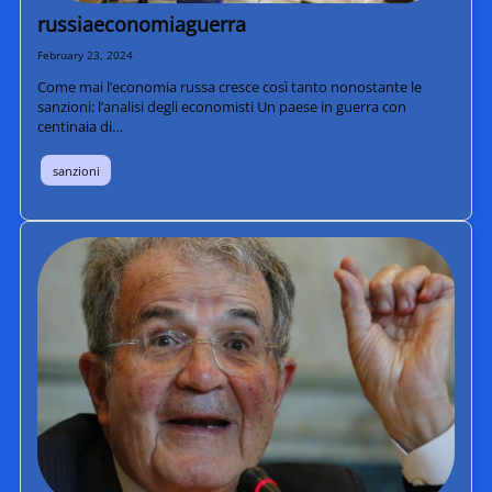
russiaeconomiaguerra
February 23, 2024
Come mai l’economia russa cresce così tanto nonostante le
sanzioni: l’analisi degli economisti Un paese in guerra con
centinaia di…
sanzioni