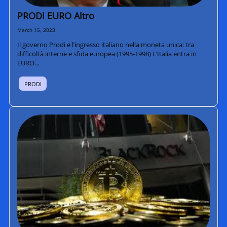
PRODI EURO Altro
March 15, 2023
Il governo Prodi e l’ingresso italiano nella moneta unica: tra
difficoltà interne e sfida europea (1995-1998) L’Italia entra in
EURO…
PRODI