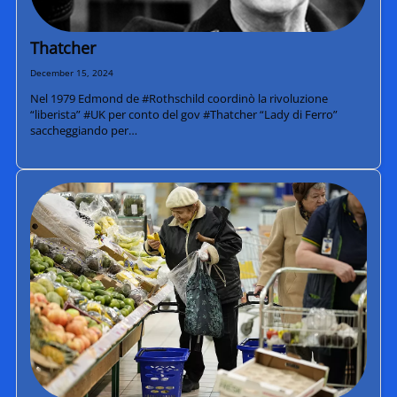
Thatcher
December 15, 2024
Nel 1979 Edmond de #Rothschild coordinò la rivoluzione
“liberista” #UK per conto del gov #Thatcher “Lady di Ferro”
saccheggiando per…