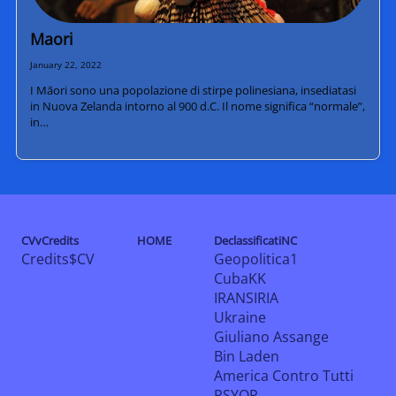
Maori
January 22, 2022
I Māori sono una popolazione di stirpe polinesiana, insediatasi
in Nuova Zelanda intorno al 900 d.C. Il nome significa “normale”,
in…
CVvCredits
HOME
DeclassificatiNC
Credits$CV
Geopolitica1
CubaKK
IRANSIRIA
Ukraine
Giuliano Assange
Bin Laden
America Contro Tutti
PSYOP