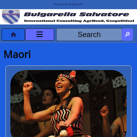
Salvatore Bulgarella
CVvCredits
Maori
HOME
DeclassificatiNC
Turismo Progetti
Projects Missions