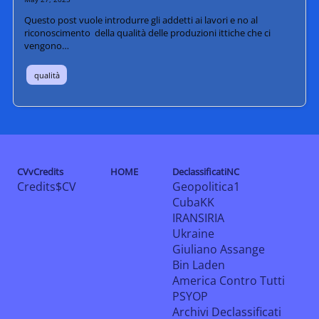
Questo post vuole introdurre gli addetti ai lavori e no al
riconoscimento della qualità delle produzioni ittiche che ci
vengono…
qualità
CVvCredits
HOME
DeclassificatiNC
Credits$CV
Geopolitica1
CubaKK
IRANSIRIA
Ukraine
Giuliano Assange
Bin Laden
America Contro Tutti
PSYOP
Archivi Declassificati