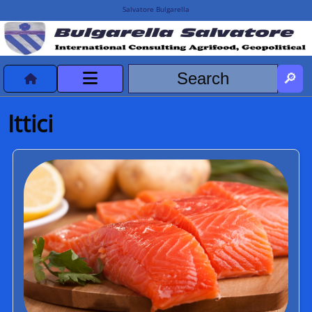
Salvatore Bulgarella
CVvCredits
Ittici
HOME
DeclassificatiNC
Turismo Progetti
Projects Missions