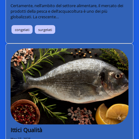
Certamente, nell’ambito del settore alimentare, il mercato dei
prodotti della pesca e dell’acquacoltura è uno dei più
globalizzati. La crescente…
congelati
surgelati
Ittici Qualità
May 27, 2025