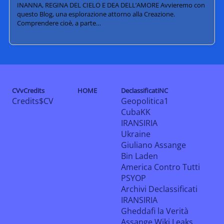
INANNA, REGINA DEL CIELO E DEA DELL’AMORE Avvieremo con
questo Blog, una esplorazione attorno alla Creazione.
Comprendere cioè, a parte…
CVvCredits
HOME
DeclassificatiNC
Credits$CV
Geopolitica1
CubaKK
IRANSIRIA
Ukraine
Giuliano Assange
Bin Laden
America Contro Tutti
PSYOP
Archivi Declassificati
IRANSIRIA
Gheddafi la Verità
Assange Wiki Leaks