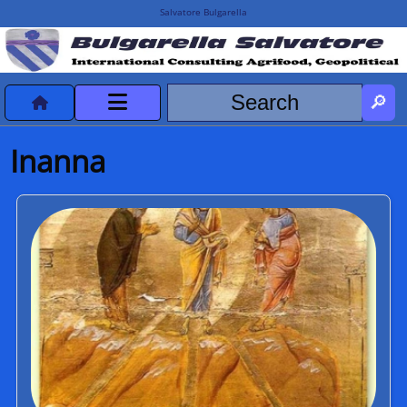
Salvatore Bulgarella
CVvCredits
Inanna
HOME
DeclassificatiNC
Turismo Progetti
Projects Missions