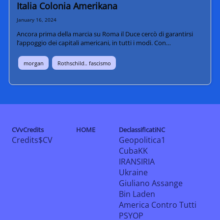
Italia Colonia Amerikana
January 16, 2024
Ancora prima della marcia su Roma il Duce cercò di garantirsi
l’appoggio dei capitali americani, in tutti i modi. Con…
morgan
Rothschild.. fascismo
CVvCredits
HOME
DeclassificatiNC
Credits$CV
Geopolitica1
CubaKK
IRANSIRIA
Ukraine
Giuliano Assange
Bin Laden
America Contro Tutti
PSYOP