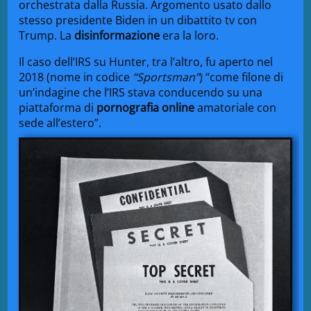
orchestrata dalla Russia. Argomento usato dallo
stesso presidente Biden in un dibattito tv con
Trump. La
disinformazione
era la loro.
Il caso dell’IRS su Hunter, tra l’altro, fu aperto nel
2018 (nome in codice
“Sportsman”
) “come filone di
un’indagine che l’IRS stava conducendo su una
piattaforma di
pornografia online
amatoriale con
sede all’estero”.