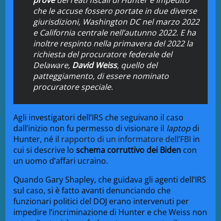
che le accuse fossero portate in due diverse
giurisdizioni, Washington DC nel marzo 2022
e California centrale nell’autunno 2022. E ha
inoltre respinto nella primavera del 2022 la
richiesta del procuratore federale del
Delaware,
David Weiss
, quello del
patteggiamento, di essere nominato
procuratore speciale.
Agli investigatori dell’IRS che seguivano il caso
dall’inizio non fu permesso di visionare il
laptop
di
Hunter, né il
rapporto di un informatore dell’FBI
in
cui si descrive lo
schema corruttivo dei Biden
con
un uomo d’affari ucraino.
Quando Gary Shapley, che guidava gli agenti dell’IRS
sul caso, si è fatto avanti denunciando che
funzionari politici del DOJ erano intervenuti per
impedire l’incriminazione di Hunter e che Weiss non