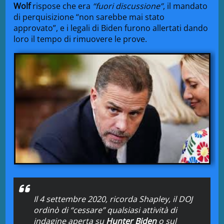
Wolf
rispose che era
“fuori discussione”
, il mandato
di perquisizione “non sarebbe mai stato
approvato”, e i legali di Biden furono allertati dando
loro il tempo di rimuovere le prove.
Il 4 settembre 2020, ricorda Shapley, il DOJ
ordinò di
“cessare”
qualsiasi attività di
indagine aperta su
Hunter Biden
o sul