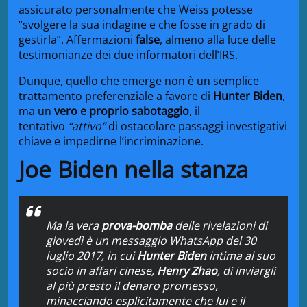
assicurato personalmente che Weiss potesse
“svolgere la sua indagine e che fosse in grado di
gestirla”. Affermazioni
false
, almeno alla luce delle
testimonianze dei due informatori dell’IRS.
Dunque, quello che emerge non è un semplice
trattamento preferenziale a favore di
Hunter Biden
,
ma un
vero e proprio sabotaggio
, il
tentativo
“attivo”
di ostacolare passaggi investigativi
chiave e impedirne l’incriminazione.
Joe Biden nella stanza
Ma la vera
prova-bomba
delle rivelazioni di
giovedì è un messaggio
WhatsApp
del 30
luglio 2017, in cui
Hunter Biden
intima al suo
socio in affari cinese,
Henry Zhao
, di inviargli
al più presto il denaro promesso,
minacciando esplicitamente che lui e il