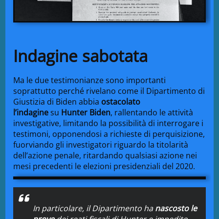
Indagine sabotata
Ma le due testimonianze sono importanti
soprattutto perché rivelano come il Dipartimento di
Giustizia di Biden abbia
ostacolato
l’indagine
su
Hunter Biden
, rallentando le attività
investigative, limitando la possibilità di interrogare i
testimoni, opponendosi a richieste di perquisizione,
fuorviando gli investigatori riguardo la titolarità
dell’azione penale, ritardando qualsiasi azione nei
mesi precedenti le elezioni presidenziali del 2020.
In particolare, il Dipartimento ha
nascosto le
prove
dei reati fiscali di Hunter e impedito