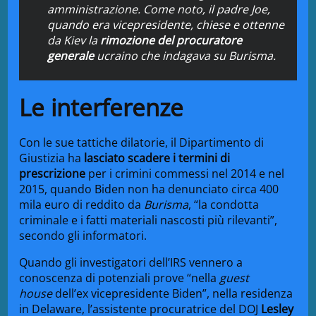
amministrazione. Come noto, il padre Joe,
quando era vicepresidente, chiese e ottenne
da Kiev la
rimozione del procuratore
generale
ucraino che indagava su
Burisma
.
Le interferenze
Con le sue tattiche dilatorie, il Dipartimento di
Giustizia ha
lasciato scadere i termini di
prescrizione
per i crimini commessi nel 2014 e nel
2015, quando Biden non ha denunciato circa 400
mila euro di reddito da
Burisma
, “la condotta
criminale e i fatti materiali nascosti più rilevanti”,
secondo gli informatori.
Quando gli investigatori dell’IRS vennero a
conoscenza di potenziali prove “nella
guest
house
dell’ex vicepresidente Biden”, nella residenza
in Delaware, l’assistente procuratrice del DOJ
Lesley