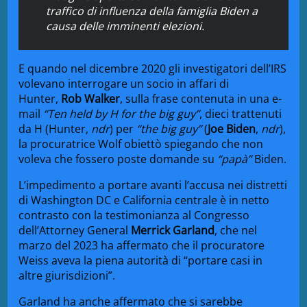
traffico di influenza della famiglia Biden a
causa delle imminenti elezioni.
E quando nel dicembre 2020 gli investigatori dell’IRS
volevano interrogare un socio in affari di
Hunter,
Rob Walker
, sulla frase contenuta in una e-
mail
“Ten held by H for the big guy”
, dieci trattenuti
da H (Hunter,
ndr
) per
“the big guy”
(
Joe Biden
,
ndr
),
la procuratrice Wolf obiettò spiegando che non
voleva che fossero poste domande su
“papà”
Biden.
L’impedimento a portare avanti l’accusa nei distretti
di Washington DC e California centrale è in netto
contrasto con la testimonianza al Congresso
dell’Attorney General
Merrick Garland
, che nel
marzo del 2023 ha affermato che il procuratore
Weiss aveva la piena autorità di “portare casi in
altre giurisdizioni”.
Garland ha anche affermato che si sarebbe