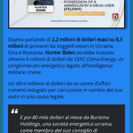
Stiamo parlando di
2,2 milioni di dollari evasi su 8,3
milioni
di proventi da soggetti esteri in Ucraina,
Cina e Romania.
Hunter Biden
avrebbe ricevuto
almeno 6 milioni di dollari da
CEFC China Energy
, un
conglomerato energetico legato all’Intelligence
militare cinese.
Un altro milione di dollari da un uomo d’affari
rumeno indagato per corruzione in cambio del suo
aiuto in una causa legale.
E poi 80 mila dollari al mese da
Burisma
Holdings
, una società energetica ucraina,
come membro del suo consiglio di