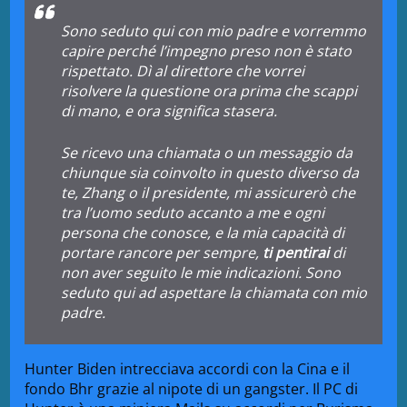
Sono
seduto qui con mio padre
e vorremmo
capire perché l’impegno preso non è stato
rispettato. Dì al direttore che vorrei
risolvere la questione ora prima che scappi
di mano, e ora significa stasera.
Se ricevo una chiamata o un messaggio da
chiunque sia coinvolto in questo diverso da
te, Zhang o il presidente, mi assicurerò che
tra l’uomo seduto accanto a me e ogni
persona che conosce, e la mia capacità di
portare rancore per sempre,
ti pentirai
di
non aver seguito le mie indicazioni. Sono
seduto qui ad aspettare la chiamata con mio
padre.
Hunter Biden intrecciava accordi con la Cina e il
fondo Bhr grazie al nipote di un gangster. Il PC di