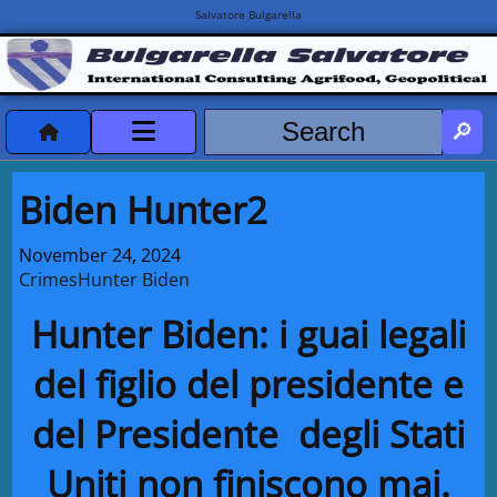
Salvatore Bulgarella
CVvCredits
Biden Hunter2
HOME
November 24, 2024
Crimes
Hunter Biden
DeclassificatiNC
Hunter Biden: i guai legali
Turismo Progetti
del figlio del presidente e
Projects Missions
del Presidente degli Stati
Uniti non finiscono mai.