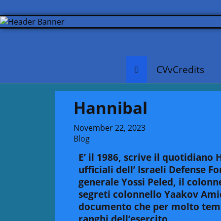
CVvCredits
Hannibal
November 22, 2023
Blog
E’ il 1986, scrive il quotidiano
H
ufficiali dell’ Israeli Defense F
generale Yossi Peled, il colonne
segreti colonnello Yaakov Ami
documento che per molto tempo
ranghi dell’esercito.