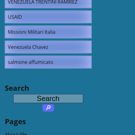
VENEZUELA TRENTINI RAMIREZ
USAID
Missioni Militari Italia
Venezuela Chavez
salmone affumicato
Search
Pages
About Me