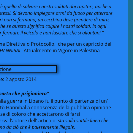
è quella di salvare i nostri soldati dai rapitori, anche a
i stessi. Si devono impiegare armi da fuoco per atterrare
pitori non si fermano, un cecchino deve prendere di mira,
he se questo significa colpire i nostri soldati. In ogni
 fermare il veicolo e non lasciare che si allontani.”
e Direttiva o Protocollo, che per un capriccio del
HANNIBAL
. Attualmente in Vigore in Palestina
e:
2 agosto 2014
orto che prigioniero”
a guerra in Libano fu il punto di partenza di un’
rtò Hannibal a conoscenza della pubblica opinione
e di coloro che accettarono di farsi
erva l’autore dell’ articolo:
sta sulla sottile linea che
imo da ciò che è palesemente illegale.