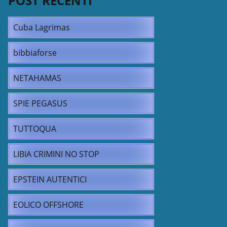
POST RECENTI
Cuba Lagrimas
bibbiaforse
NETAHAMAS
SPIE PEGASUS
TUTTOQUA
LIBIA CRIMINI NO STOP
EPSTEIN AUTENTICI
EOLICO OFFSHORE