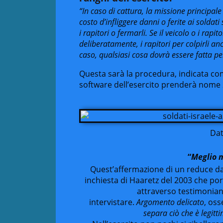
“In caso di cattura, la missione principale 
costo d’infliggere danni o ferite ai soldat
i rapitori o fermarli. Se il veicolo o i ra
deliberatamente, i rapitori per colpirli anc
caso, qualsiasi cosa dovrà essere fatta per
Questa sarà la procedura, indicata com
software dell’esercito prenderà nome
Dat
“
Meglio m
Quest’affermazione di un reduce dall
inchiesta di Haaretz del 2003 che po
attraverso testimonianz
intervistare.
Argomento
delicato
, oss
separa ciò che è legitt