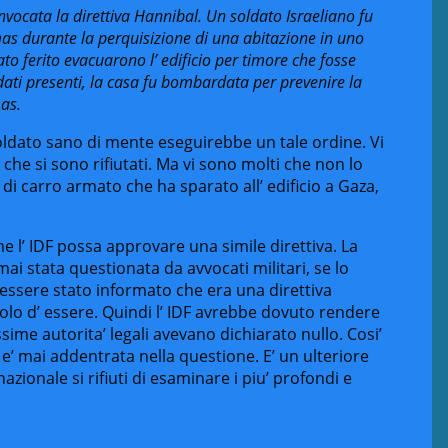
invocata la direttiva Hannibal. Un soldato Israeliano fu
as durante la perquisizione di una abitazione in uno
to ferito evacuarono l’ edificio per timore che fosse
ati presenti, la casa fu bombardata per prevenire la
mas.
soldato sano di mente eseguirebbe un tale ordine. Vi
he si sono rifiutati. Ma vi sono molti che non lo
i carro armato che ha sparato all’ edificio a Gaza,
me l’ IDF possa approvare una simile direttiva. La
mai stata questionata da avvocati militari, se lo
essere stato informato che era una direttiva
tolo d’ essere. Quindi l’ IDF avrebbe dovuto rendere
ime autorita’ legali avevano dichiarato nullo. Cosi’
si e’ mai addentrata nella questione. E’ un ulteriore
zionale si rifiuti di esaminare i piu’ profondi e