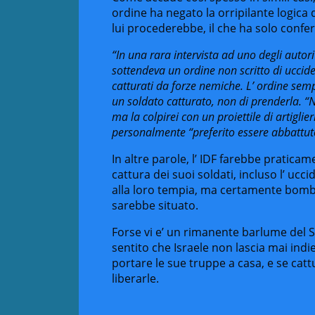
ordine ha negato la orripilante logica 
lui procederebbe, il che ha solo confe
“In una rara intervista ad uno degli autor
sottendeva un ordine non scritto di uccider
catturati da forze nemiche. L’ ordine sempl
un soldato catturato, non di prenderla. “
ma la colpirei con un proiettile di artiglie
personalmente “preferito essere abbattuto
In altre parole, l’ IDF farebbe pratica
cattura dei suoi soldati, incluso l’ uc
alla loro tempia, ma certamente bomb
sarebbe situato.
Forse vi e’ un rimanente barlume del 
sentito che Israele non lascia mai indie
portare le sue truppe a casa, e se cattu
liberarle.