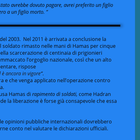
tato avrebbe dovuto pagare, avrei preferito un figlio
ero a un figlio morto. “
 del 2003. Nel 2011 è arrivata a conclusione la
it, il soldato rimasto nelle mani di Hamas per cinque
lla scarcerazione di centinaia di prigionieri
 ammaccato l’orgoglio nazionale, così che un alto
mmentare, rispose
 è ancora in vigore
“
.
ora e che venga applicato nell’operazione contro
a.
cusa Hamas di
rapimento di soldati,
come Hadran
de la liberazione è forse già consapevole che essa
l le opinioni pubbliche internazionali dovrebbero
e conto nel valutare le dichiarazioni ufficiali.