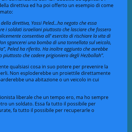
della direttiva ed ha poi offerto un esempio di come
rmato:
i della direttiva, Yossi Peled…ha negato che essa
e i soldati israeliani piuttosto che lasciare che fossero
icemente consentiva all’ esercito di rischiare la vita di
Non sgancerei una bomba di una tonnellata sul veicolo,
ria”, Peled ha riferito. Ha inoltre aggiunto che avrebbe
 piuttosto che cadere prigioniero degli Hezbollah”.
mente qualsiasi cosa in suo potere per prevenire la
ciderli. Non esploderebbe un proiettile direttamente
arderebbe una abitazione o un veicolo in cui
Sionista liberale che un tempo ero, ma ho sempre
tro un soldato. Essa fa tutto il possibile per
rate, fa tutto il possibile per recuperarle o