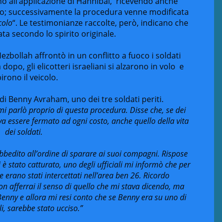
ono all’applicazione di Hannibal, ricevendo anche
oso; successivamente la procedura venne modificata
colo
“. Le testimonianze raccolte, però, indicano che
ta secondo lo spirito originale.
bollah affrontò in un conflitto a fuoco i soldati
dopo, gli elicotteri israeliani si alzarono in volo e
pirono il veicolo.
di Benny Avraham, uno dei tre soldati periti.
mi parlò proprio di questa procedura. Disse che, se dei
eva essere fermato ad ogni costo, anche quello della vita
dei soldati.
 obbedito all’ordine di sparare ai suoi compagni. Rispose
è stato catturato, uno degli ufficiali mi informò che per
ne erano stati intercettati nell’area ben 26. Ricordo
 afferrai il senso di quello che mi stava dicendo, ma
Benny e allora mi resi conto che se Benny era su uno di
li, sarebbe stato ucciso.”