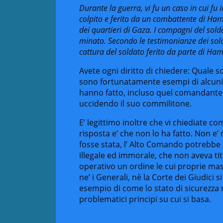
Durante la guerra, vi fu un caso in cui fu 
colpito e ferito da un combattente di Ham
dei quartieri di Gaza. I compagni del solda
minato. Secondo le testimonianze dei sold
cattura del soldato ferito da parte di Ha
Avete ogni diritto di chiedere: Quale 
sono fortunatamente esempi di alcuni c
hanno fatto, incluso quel comandante d
uccidendo il suo commilitone.
E’ legittimo inoltre che vi chiediate co
risposta e’ che non lo ha fatto. Non e’ 
fosse stata, l’ Alto Comando potrebbe 
illegale ed immorale, che non aveva ti
operativo un ordine le cui proprie mass
ne’ i Generali, nè la Corte dei Giudici 
esempio di come lo stato di sicurezza na
problematici principi su cui si basa.