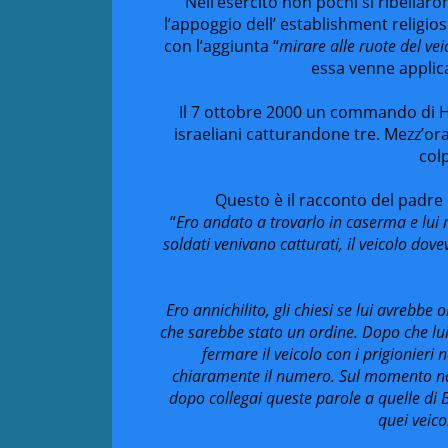
Nell’esercito non pochi si ribellar
l’appoggio dell’ establishment religi
con l’aggiunta “
mirare alle ruote del vei
essa venne applica
Il 7 ottobre 2000 un commando di Hez
israeliani catturandone tre. Mezz’ora 
col
Questo è il racconto del padre 
“
Ero andato a trovarlo in caserma e lui 
soldati venivano catturati, il veicolo dov
Ero annichilito, gli chiesi se lui avrebbe
che sarebbe stato un ordine. Dopo che lui 
fermare il veicolo con i prigionieri 
chiaramente il numero. Sul momento non
dopo collegai queste parole a quelle di 
quei veico