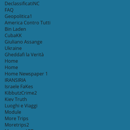
DeclassificatiNC
FAQ
Geopolitica1
America Contro Tutti
Bin Laden
CubaKK
Giuliano Assange
Ukraine
Gheddafi la Verità
Home
Home
Home Newspaper 1
IRANSIRIA
Israele FaKes
KibbutzCrime2
Kiev Truth
Luoghi e Viaggi
Module
More Trips
Moretrips2